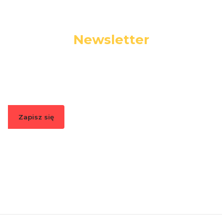
Newsletter
Podaj swój adres e-mail, jeżeli chcesz otrzymywać
informacje o nowościach i promocjach.
Zapisz się
Zapisując się, akceptujesz nasz
Regulamin
(w zakresie dotyczącym
Newslettera). Przetwarzanie danych odbywa się zgodnie z
Polityką
prywatności
.