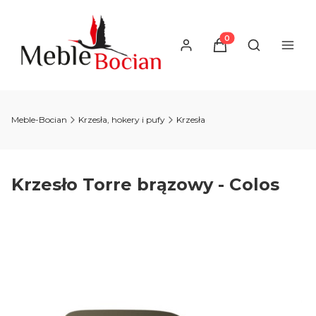
Produkty w koszyku
Otwórz wysz
Meble-Bocian
Krzesła, hokery i pufy
Krzesła
Krzesło Torre brązowy - Colos