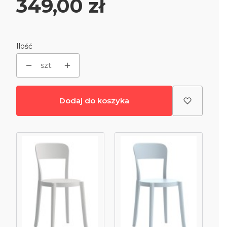
Cena
349,00 zł
Ilość
szt.
Dodaj do koszyka