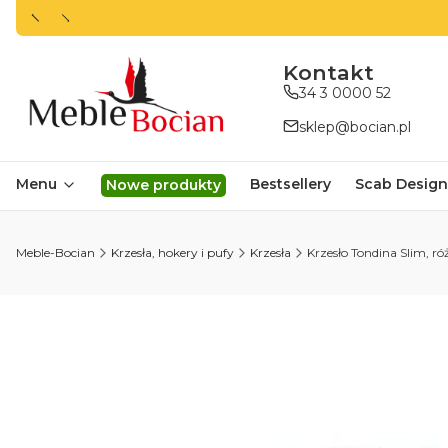
ㅤㅤㅤㅤㅤㅤㅤㅤKontakt
34 3 0000 52
sklep@bocian.pl
Menu
Bestsellery
Scab Design
Nowe produkty
Meble-Bocian
Krzesła, hokery i pufy
Krzesła
Krzesło Tondina Slim, róż