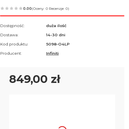
0.00
(Oceny: 0 Recenzje: 0)
Dostępność:
duża ilość
Dostawa:
14-30 dni
Kod produktu:
5098-O4LP
Producent:
Infiniti
Cena
849,00 zł
Wybierz wariant produktu:
Poszczególne warianty mogą różnić się ceną
*
Rodzaj podstawy