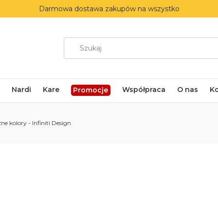
Darmowa dostawa zakupów na wszystko
Nardi
Kare
Współpraca
O nas
K
Promocje
ne kolory - Infiniti Design