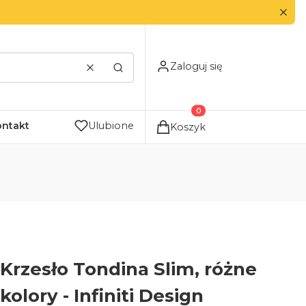
Zaloguj się
Wyczyść
Szukaj
Produkty w koszyku: 0. Zo
ontakt
Ulubione
Koszyk
Krzesło Tondina Slim, różne
kolory - Infiniti Design