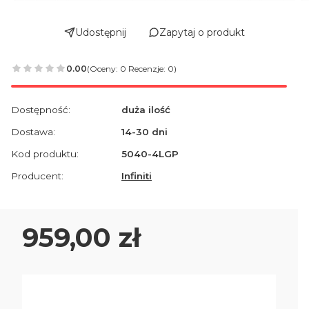
Udostępnij
Zapytaj o produkt
0.00
(Oceny: 0 Recenzje: 0)
Dostępność:
duża ilość
Dostawa:
14-30 dni
Kod produktu:
5040-4LGP
Producent:
Infiniti
Cena
959,00 zł
Wybierz wariant produktu: