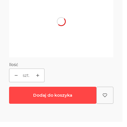
Poszczególne warianty mogą różnić się ceną
*
Rodzaj siedziska
Wybierz
*
Rodzaj podstawy
Wybierz
Ilość
szt.
Dodaj do koszyka