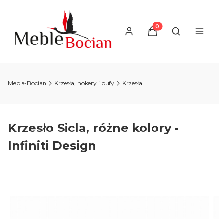
Produkty w koszyku
Otwórz wysz
Meble-Bocian
Krzesła, hokery i pufy
Krzesła
Krzesło Sicla, różne kolory -
Infiniti Design