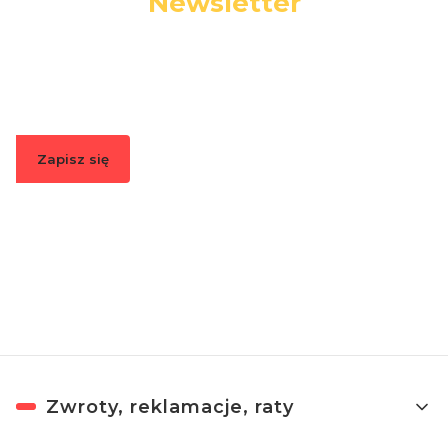
Newsletter
Podaj swój adres e-mail, jeżeli chcesz otrzymywać
informacje o nowościach i promocjach.
Zapisz się
Zapisując się, akceptujesz nasz
Regulamin
(w zakresie dotyczącym
Newslettera). Przetwarzanie danych odbywa się zgodnie z
Polityką
prywatności
.
Linki w stopce
Zwroty, reklamacje, raty