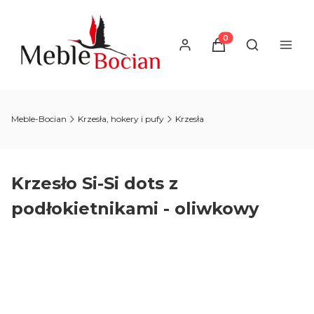
Produkty w koszyku
Otwórz wysz
Meble-Bocian
Krzesła, hokery i pufy
Krzesła
Krzesło Si-Si dots z
podłokietnikami - oliwkowy