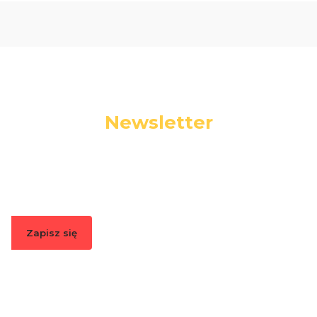
Newsletter
Podaj swój adres e-mail, jeżeli chcesz otrzymywać
informacje o nowościach i promocjach.
Zapisz się
Zapisując się, akceptujesz nasz
Regulamin
(w zakresie dotyczącym
Newslettera). Przetwarzanie danych odbywa się zgodnie z
Polityką
prywatności
.