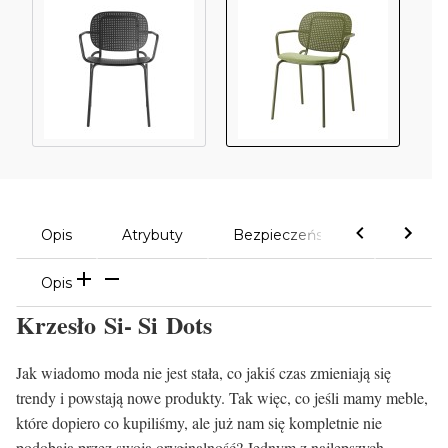
Opis
Atrybuty
Bezpieczeństwo
Komen
Opis
Krzesło Si- Si Dots
Jak wiadomo moda nie jest stała, co jakiś czas zmieniają się
trendy i powstają nowe produkty. Tak więc, co jeśli mamy meble,
które dopiero co kupiliśmy, ale już nam się kompletnie nie
podobają przez swoją oryginalność? Jednym z najlepszych