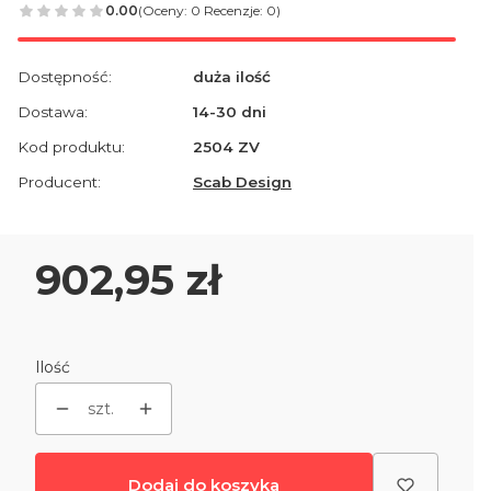
0.00
(Oceny: 0 Recenzje: 0)
Dostępność:
duża ilość
Dostawa:
14-30 dni
Kod produktu:
2504 ZV
Producent:
Scab Design
Cena
902,95 zł
Ilość
szt.
Dodaj do koszyka