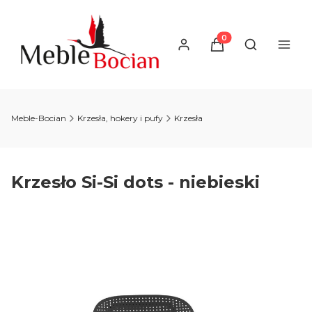
Produkty w koszyku
Otwórz wysz
Meble-Bocian
Krzesła, hokery i pufy
Krzesła
Krzesło Si-Si dots - niebieski