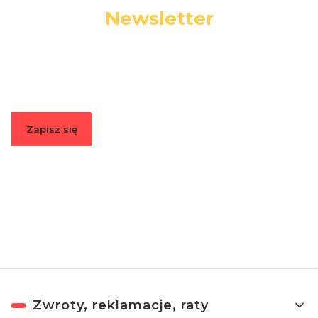
Newsletter
Podaj swój adres e-mail, jeżeli chcesz otrzymywać
informacje o nowościach i promocjach.
Zapisz się
Zapisując się, akceptujesz nasz
Regulamin
(w zakresie dotyczącym
Newslettera). Przetwarzanie danych odbywa się zgodnie z
Polityką
prywatności
.
Linki w stopce
Zwroty, reklamacje, raty