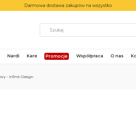
Darmowa dostawa zakupów na wszystko
Nardi
Kare
Współpraca
O nas
K
Promocje
ry - Infiniti Design