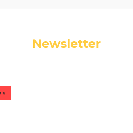
Newsletter
 swój adres e-mail, jeżeli chcesz otrzymywać informacje o nowośc
promocjach.
się
, akceptujesz nasz
Regulamin
(w zakresie dotyczącym Newslettera). Przetwa
odbywa się zgodnie z
Polityką prywatności
.