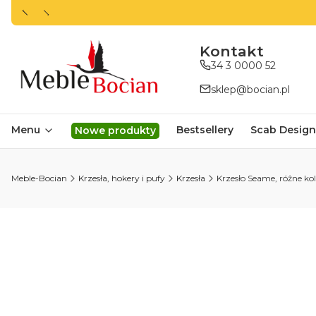
ㅤㅤㅤㅤㅤㅤㅤㅤKontakt
34 3 0000 52
sklep@bocian.pl
Menu
Bestsellery
Scab Design
Nowe produkty
Meble-Bocian
Krzesła, hokery i pufy
Krzesła
Krzesło Seame, różne kolo