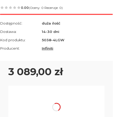
0.00
(Oceny: 0 Recenzje: 0)
Dostępność:
duża ilość
Dostawa:
14-30 dni
Kod produktu:
5038-4LGW
Producent:
Infiniti
Cena
3 089,00 zł
Wybierz wariant produktu:
Poszczególne warianty mogą różnić się ceną
*
Rodzaj podstawy