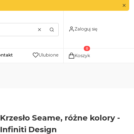
Zaloguj się
Wyczyść
Szukaj
Produkty w koszyku: 0. Zo
ontakt
Ulubione
Koszyk
Krzesło Seame, różne kolory -
Infiniti Design