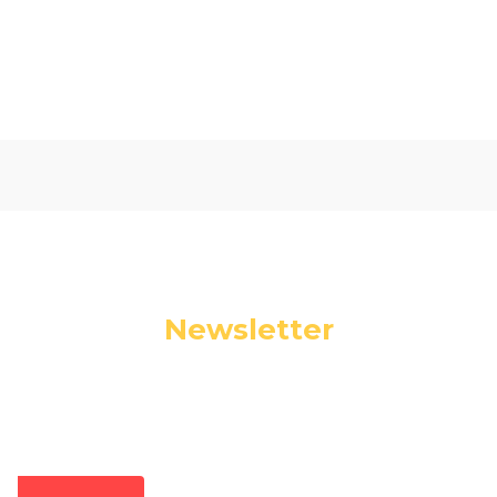
Oceń i opisz
0.00
Liczba ocen: 0
Newsletter
Podaj swój adres e-mail, jeżeli chcesz otrzymywać
informacje o nowościach i promocjach.