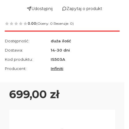
Udostępnij
Zapytaj o produkt
0.00
(Oceny: 0 Recenzje: 0)
Dostępność:
duża ilość
Dostawa:
14-30 dni
Kod produktu:
IS503A
Producent:
Infiniti
Cena
699,00 zł
Wybierz wariant produktu:
Poszczególne warianty mogą różnić się ceną