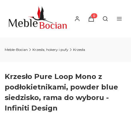
Produkty w koszyku
Otwórz wysz
Meble-Bocian
Krzesła, hokery i pufy
Krzesła
Krzesło Pure Loop Mono z
podłokietnikami, powder blue
siedzisko, rama do wyboru -
Infiniti Design