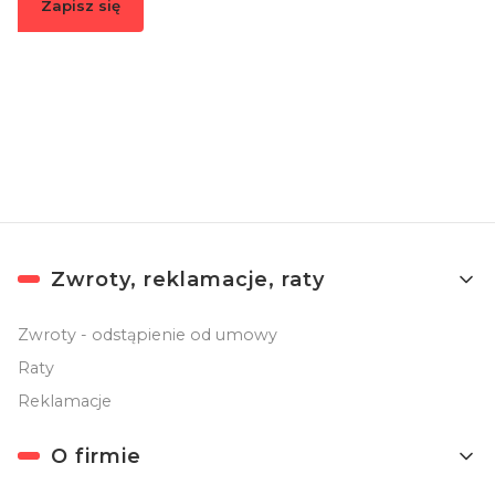
Zapisz się
Zapisując się, akceptujesz nasz
Regulamin
(w zakresie dotyczącym
Newslettera). Przetwarzanie danych odbywa się zgodnie z
Polityką
prywatności
.
Linki w stopce
Zwroty, reklamacje, raty
Zwroty - odstąpienie od umowy
Raty
Reklamacje
O firmie