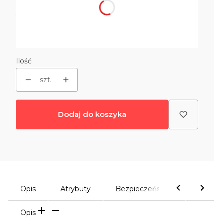
*
Rodzaj podstawy
Wybierz
Ilość
szt.
Dodaj do koszyka
Opis
Atrybuty
Bezpieczeństwo
Komen
Opis