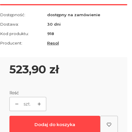
Dostępność:
dostępny na zamówienie
Dostawa:
30 dni
Kod produktu:
918
Producent:
Resol
Cena
523,90 zł
Ilość
szt.
Dodaj do koszyka