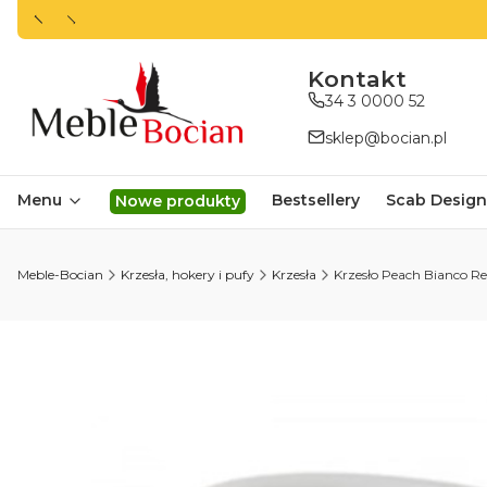
ㅤㅤㅤㅤㅤㅤㅤㅤKontakt
34 3 0000 52
sklep@bocian.pl
Menu
Bestsellery
Scab Design
Nowe produkty
Meble-Bocian
Krzesła, hokery i pufy
Krzesła
Krzesło Peach Bianco Re