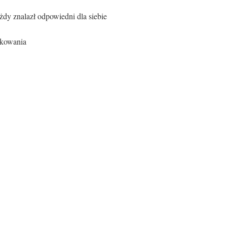
żdy znalazł odpowiedni dla siebie
ytkowania
Rodzaj siedziska:
Materiał
Tworzywo sztuczne