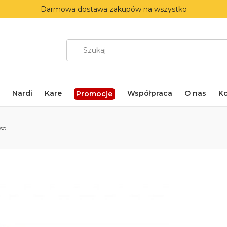
Darmowa dostawa zakupów na wszystko
Nardi
Kare
Współpraca
O nas
K
Promocje
sol