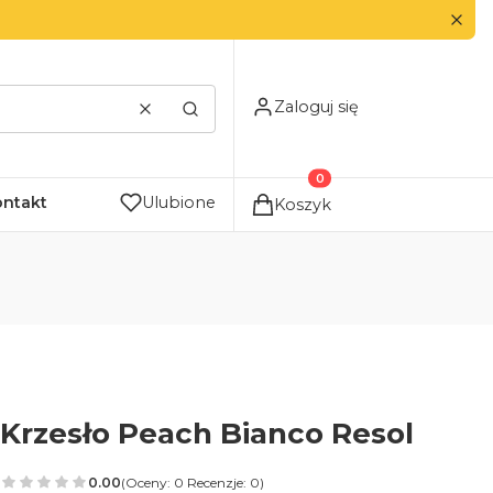
Zaloguj się
Wyczyść
Szukaj
Produkty w koszyku: 0. Zo
ontakt
Ulubione
Koszyk
Krzesło Peach Bianco Resol
0.00
(Oceny: 0 Recenzje: 0)