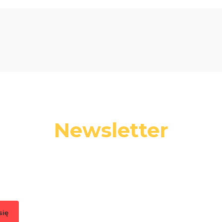
Newsletter
 swój adres e-mail, jeżeli chcesz otrzymywać informacje o nowośc
promocjach.
się