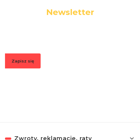
Newsletter
Podaj swój adres e-mail, jeżeli chcesz otrzymywać
informacje o nowościach i promocjach.
Zapisz się
Zapisując się, akceptujesz nasz
Regulamin
(w zakresie dotyczącym
Newslettera). Przetwarzanie danych odbywa się zgodnie z
Polityką
prywatności
.
Linki w stopce
Zwroty, reklamacje, raty