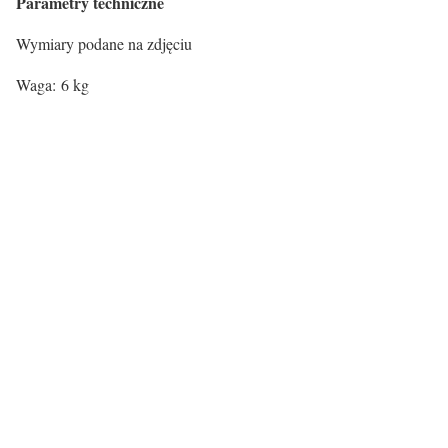
Parametry techniczne
Wymiary podane na zdjęciu
Waga: 6 kg
Rodzaj siedziska:
Materiał
Drewno
Rodzaj nóg:
Rodzaj nóg
metalowe
Certyfikaty i ostrzeżenie
bezpieczeństwa