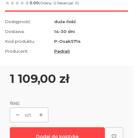
0.00
(Oceny: 0 Recenzje: 0)
Dostępność:
duża ilość
Dostawa:
14-30 dni
Kod produktu:
P-Osak5714
Producent:
Pedrali
Cena
1 109,00 zł
Ilość
szt.
Dodaj do koszyka