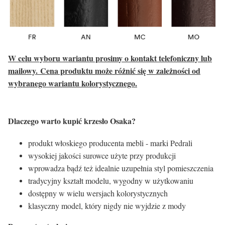
W celu wyboru wariantu prosimy o kontakt telefoniczny lub
mailowy.
Cena produktu może różnić się w zależności od
wybranego wariantu kolorystycznego.
Dlaczego warto kupić krzesło Osaka?
produkt włoskiego producenta mebli - marki Pedrali
wysokiej jakości surowce użyte przy produkcji
wprowadza bądź też idealnie uzupełnia styl pomieszczenia
tradycyjny kształt modelu, wygodny w użytkowaniu
dostępny w wielu wersjach kolorystycznych
klasyczny model, który nigdy nie wyjdzie z mody