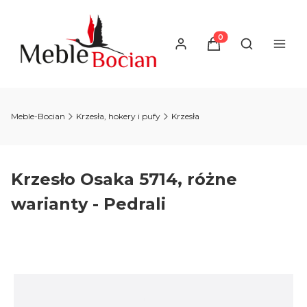
Produkty w koszyku
Otwórz wysz
Meble-Bocian
Krzesła, hokery i pufy
Krzesła
Krzesło Osaka 5714, różne
warianty - Pedrali