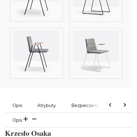
Opis
Atrybuty
Bezpieczeństwo
Komen
Opis
Krzesło Osaka