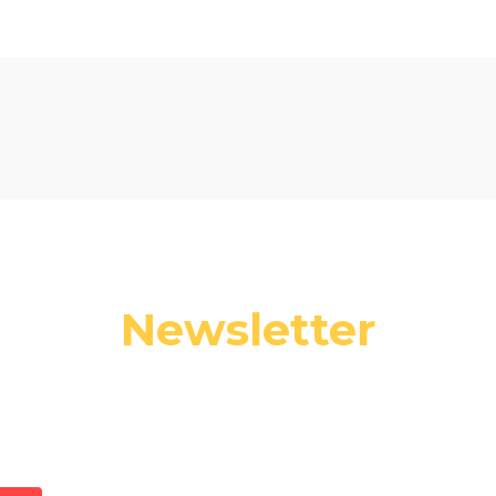
Newsletter
 swój adres e-mail, jeżeli chcesz otrzymywać informacje o nowośc
promocjach.