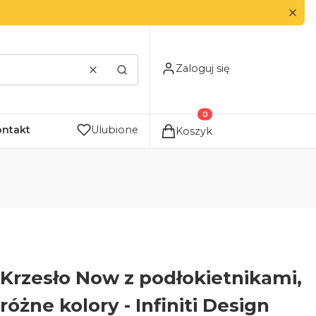
Zaloguj się
Wyczyść
Szukaj
Produkty w koszyku: 0. Zo
ontakt
Ulubione
Koszyk
Krzesło Now z podłokietnikami,
różne kolory - Infiniti Design