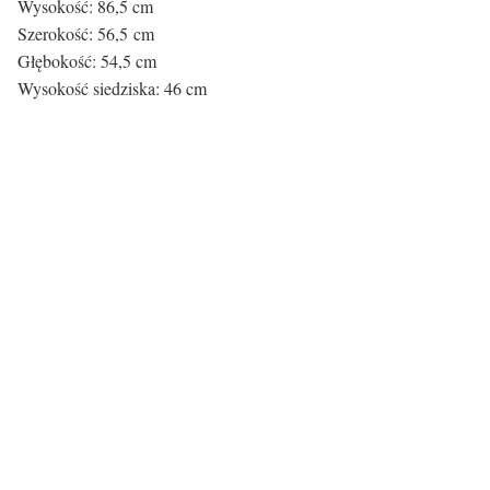
Wysokość: 86,5 cm
Szerokość: 56,5 cm
Głębokość: 54,5 cm
Wysokość siedziska: 46 cm
Certyfikaty i ostrzeżenie bezpieczeństw
Producent:
OMP S.r.l.
Adres:
Via Ca Leoncino 2, 31030 Castello di Godego,
E-mail:
info@infinitidesign.it
Osoba odpowiedzialna na terenie UE:
OMP S.r.l.
Adres:
Via Ca Leoncino 2, 31030 Castello di Godego,