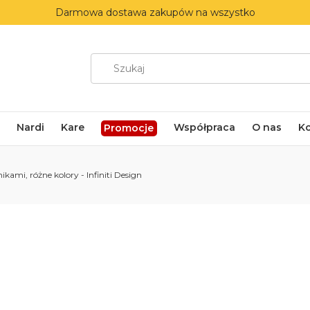
Darmowa dostawa zakupów na wszystko
Nardi
Kare
Współpraca
O nas
K
Promocje
ikami, różne kolory - Infiniti Design