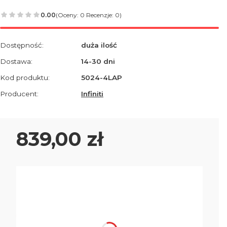
0.00
(Oceny: 0 Recenzje: 0)
Dostępność:
duża ilość
Dostawa:
14-30 dni
Kod produktu:
5024-4LAP
Producent:
Infiniti
Cena
839,00 zł
Wybierz wariant produktu:
Poszczególne warianty mogą różnić się ceną
*
Rodzaj siedziska