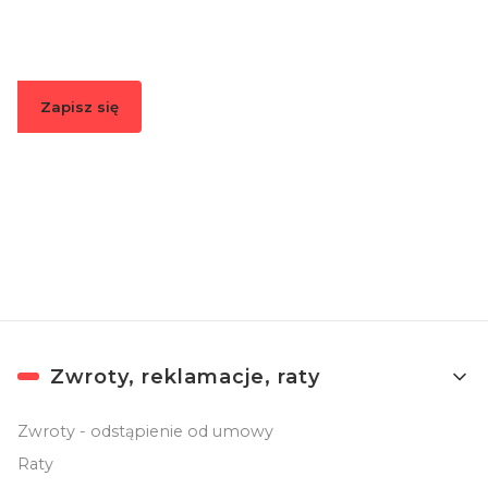
informacje o nowościach i promocjach.
Zapisz się
Zapisując się, akceptujesz nasz
Regulamin
(w zakresie dotyczącym
Newslettera). Przetwarzanie danych odbywa się zgodnie z
Polityką
prywatności
.
Linki w stopce
Zwroty, reklamacje, raty
Zwroty - odstąpienie od umowy
Raty