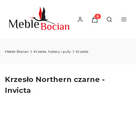
Produkty w koszyku
Otwórz wysz
Meble-Bocian
Krzesła, hokery i pufy
Krzesła
Krzesło Northern czarne -
Invicta