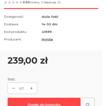
0.00
(Oceny: 0 Recenzje: 0)
Dostępność:
duża ilość
Dostawa:
14-30 dni
Kod produktu:
41699
Producent:
Invicta
Cena
239,00 zł
Ilość
szt.
Dodaj do koszyka