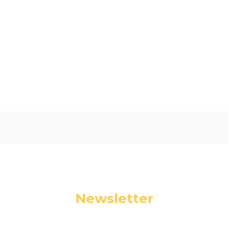
Oceń i opisz
0.00
Liczba ocen: 0
Newsletter
Podaj swój adres e-mail, jeżeli chcesz otrzymywać