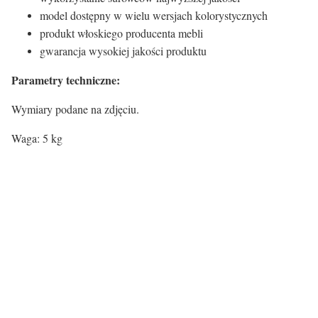
model dostępny w wielu wersjach kolorystycznych
produkt włoskiego producenta mebli
gwarancja wysokiej jakości produktu
Parametry techniczne:
Wymiary podane na zdjęciu.
Waga: 5 kg
Rodzaj siedziska:
Materiał
Tkanina
Rodzaj nóg:
Rodzaj nóg
drewniane