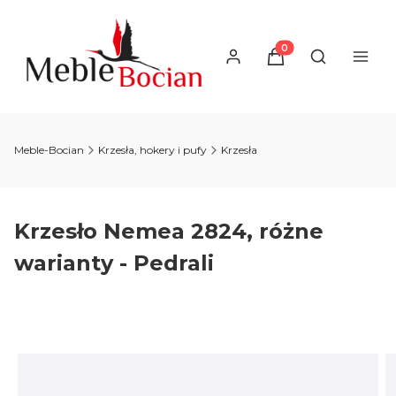
Produkty w koszyku
Otwórz wysz
Meble-Bocian
Krzesła, hokery i pufy
Krzesła
Krzesło Nemea 2824, różne
warianty - Pedrali