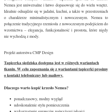
Nemea jest uniwersalne i łatwo dopasowuje się do wielu wnętrz.
Idealnie odnajdzie się w jadalni, kuchni, a także w przestrzeniach
o charakterze minimalistycznym i nowoczesnym. Nemea to
połączenie tradycyjnego rzemiosła z nowoczesnym podejściem do
wzornictwa – elegancja, funkcjonalność i prostota, które nigdy
nie wychodzą z mody.
Projekt autorstwa CMP Design
Tapicerka siedziska dostępna jest w różnych wariantach
tkanin. W celu zapoznania się z wariantami tapicerki prosimy
o kontakt telefoniczny lub mailowy.
Dlaczego warto kupić krzesło Nemea?
ponadczasowy, modny wygląd
udoskonalenie stylu pomieszczenia
wykorzystanie surowców najwyższej jakości