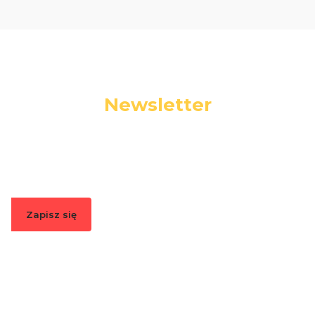
Newsletter
Podaj swój adres e-mail, jeżeli chcesz otrzymywać
informacje o nowościach i promocjach.
Zapisz się
Zapisując się, akceptujesz nasz
Regulamin
(w zakresie dotyczącym
Newslettera). Przetwarzanie danych odbywa się zgodnie z
Polityką
prywatności
.