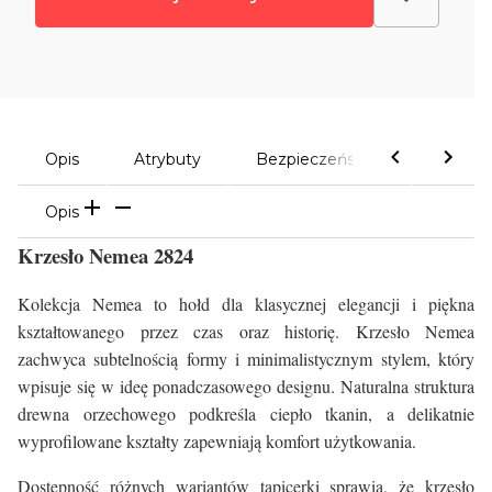
Opis
Atrybuty
Bezpieczeństwo
Komen
Opis
Krzesło Nemea 2824
Kolekcja Nemea to hołd dla klasycznej elegancji i piękna
kształtowanego przez czas oraz historię. Krzesło Nemea
zachwyca subtelnością formy i minimalistycznym stylem, który
wpisuje się w ideę ponadczasowego designu. Naturalna struktura
drewna orzechowego podkreśla ciepło tkanin, a delikatnie
wyprofilowane kształty zapewniają komfort użytkowania.
Dostępność różnych wariantów tapicerki sprawia, że krzesło