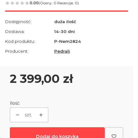
0.00
(Oceny: 0 Recenzje: 0)
Dostępność:
duża ilość
Dostawa:
14-30 dni
Kod produktu:
P-Nem2824
Producent:
Pedrali
Cena
2 399,00 zł
Ilość
szt.
Dodaj do koszyka