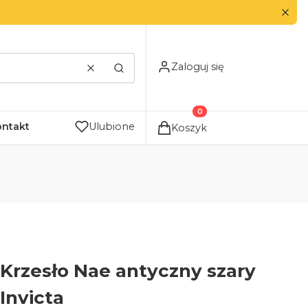
Zaloguj się
Wyczyść
Szukaj
Produkty w koszyku: 0. Zo
ontakt
Ulubione
Koszyk
Krzesło Nae antyczny szary
Invicta