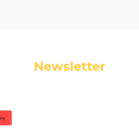
Newsletter
 swój adres e-mail, jeżeli chcesz otrzymywać informacje o nowośc
promocjach.
się
, akceptujesz nasz
Regulamin
(w zakresie dotyczącym Newslettera). Przetwa