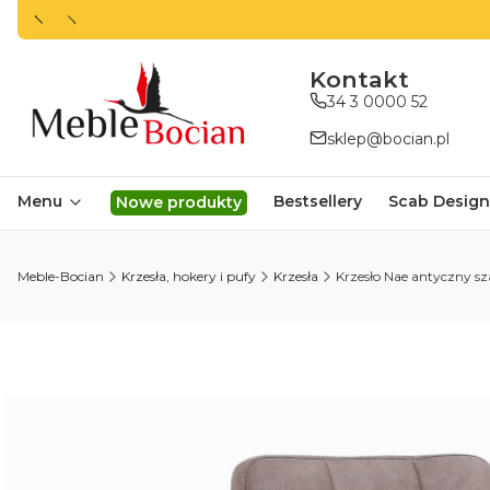
ㅤㅤㅤㅤㅤㅤㅤㅤKontakt
34 3 0000 52
sklep@bocian.pl
Menu
Bestsellery
Scab Design
Nowe produkty
Meble-Bocian
Krzesła, hokery i pufy
Krzesła
Krzesło Nae antyczny sz