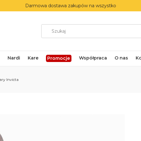
Darmowa dostawa zakupów na wszystko
Nardi
Kare
Współpraca
O nas
K
Promocje
ary Invicta