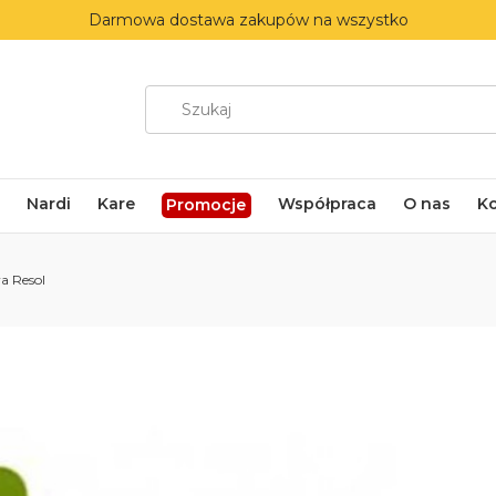
Darmowa dostawa zakupów na wszystko
Nardi
Kare
Współpraca
O nas
K
Promocje
va Resol