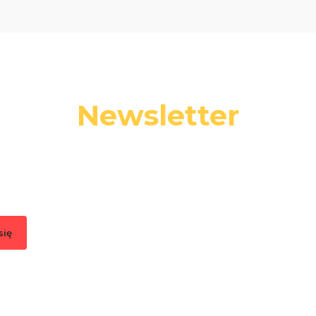
Newsletter
 swój adres e-mail, jeżeli chcesz otrzymywać informacje o nowośc
promocjach.
się
, akceptujesz nasz
Regulamin
(w zakresie dotyczącym Newslettera). Przetwa
odbywa się zgodnie z
Polityką prywatności
.