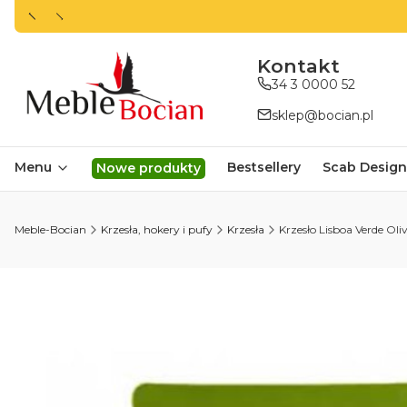
ㅤㅤㅤㅤㅤㅤㅤㅤKontakt
34 3 0000 52
sklep@bocian.pl
Menu
Bestsellery
Scab Design
Nowe produkty
Meble-Bocian
Krzesła, hokery i pufy
Krzesła
Krzesło Lisboa Verde Oli