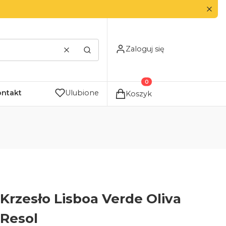
Zaloguj się
Wyczyść
Szukaj
Produkty w koszyku: 0. Zo
ontakt
Ulubione
Koszyk
Krzesło Lisboa Verde Oliva
Resol