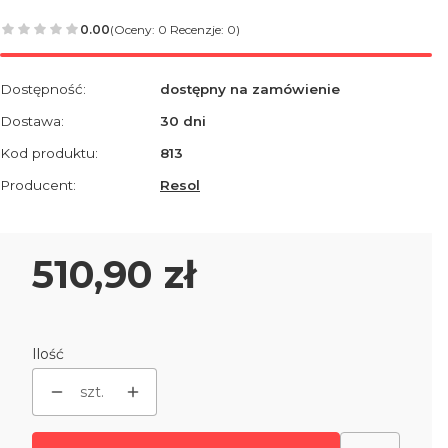
0.00
(Oceny: 0 Recenzje: 0)
Dostępność:
dostępny na zamówienie
Dostawa:
30 dni
Kod produktu:
813
Producent:
Resol
Cena
510,90 zł
Ilość
szt.