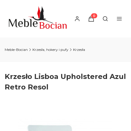
Produkty w koszyku
Otwórz wysz
Meble-Bocian
Krzesła, hokery i pufy
Krzesła
Krzesło Lisboa Upholstered Azul
Retro Resol