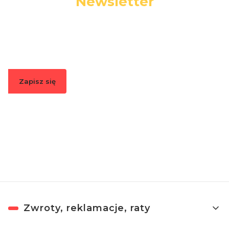
Newsletter
Podaj swój adres e-mail, jeżeli chcesz otrzymywać
informacje o nowościach i promocjach.
Zapisz się
Zapisując się, akceptujesz nasz
Regulamin
(w zakresie dotyczącym
Newslettera). Przetwarzanie danych odbywa się zgodnie z
Polityką
prywatności
.
Linki w stopce
Zwroty, reklamacje, raty