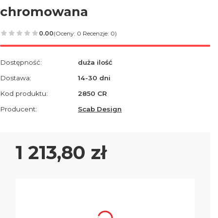
chromowana
0.00
(Oceny: 0 Recenzje: 0)
Dostępność:
duża ilość
Dostawa:
14-30 dni
Kod produktu:
2850 CR
Producent:
Scab Design
Cena
1 213,80 zł
Wybierz wariant produktu:
Poszczególne warianty mogą różnić się ceną