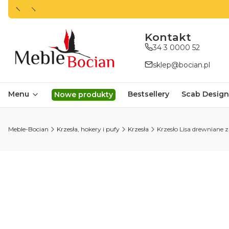
ㅤㅤㅤㅤㅤㅤㅤㅤKontakt
34 3 0000 52
sklep@bocian.pl
Menu
Bestsellery
Scab Design
Nowe produkty
Meble-Bocian
Krzesła, hokery i pufy
Krzesła
Krzesło Lisa drewniane