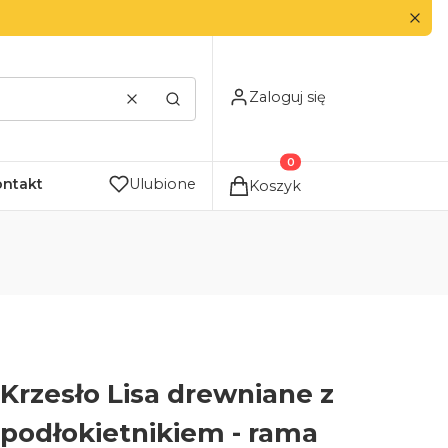
Zaloguj się
Wyczyść
Szukaj
Produkty w koszyku: 0. Zo
ontakt
Ulubione
Koszyk
Krzesło Lisa drewniane z
podłokietnikiem - rama