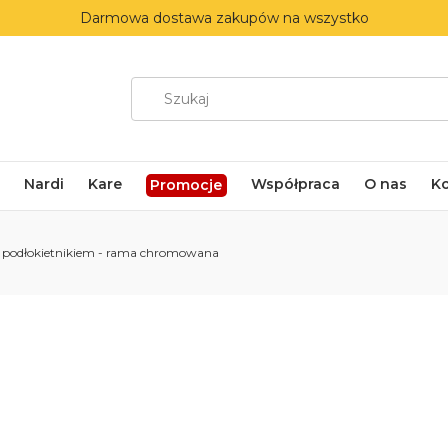
Darmowa dostawa zakupów na wszystko
Nardi
Kare
Współpraca
O nas
K
Promocje
 z podłokietnikiem - rama chromowana