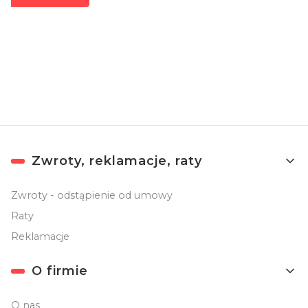
Zapisując się, akceptujesz nasz
Regulamin
(w zakresie dotyczącym
Newslettera). Przetwarzanie danych odbywa się zgodnie z
Polityką
prywatności
.
Linki w stopce
Zwroty, reklamacje, raty
Zwroty - odstąpienie od umowy
Raty
Reklamacje
O firmie
O nas