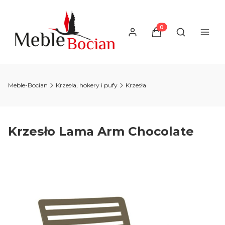
Produkty w koszyku
Otwórz wysz
Meble-Bocian
Krzesła, hokery i pufy
Krzesła
Krzesło Lama Arm Chocolate