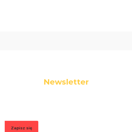
Newsletter
Podaj swój adres e-mail, jeżeli chcesz otrzymywać
informacje o nowościach i promocjach.
Zapisz się