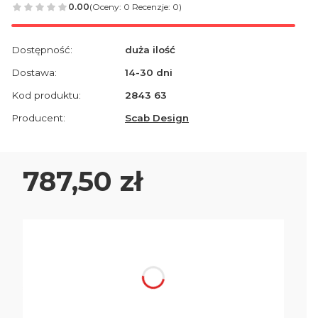
0.00
(Oceny: 0 Recenzje: 0)
Dostępność:
duża ilość
Dostawa:
14-30 dni
Kod produktu:
2843 63
Producent:
Scab Design
Cena
787,50 zł
Wybierz wariant produktu:
Poszczególne warianty mogą różnić się ceną
*
Kolor