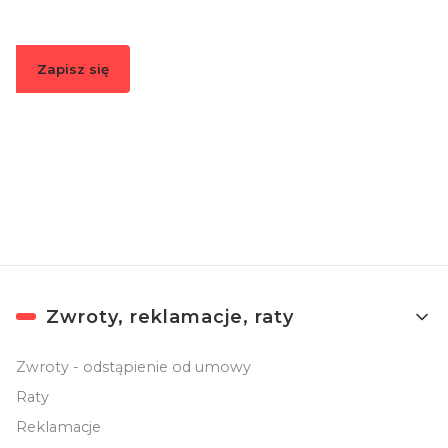
Zapisz się
Zapisując się, akceptujesz nasz
Regulamin
(w zakresie dotyczącym
Newslettera). Przetwarzanie danych odbywa się zgodnie z
Polityką
prywatności
.
Linki w stopce
Zwroty, reklamacje, raty
Zwroty - odstąpienie od umowy
Raty
Reklamacje