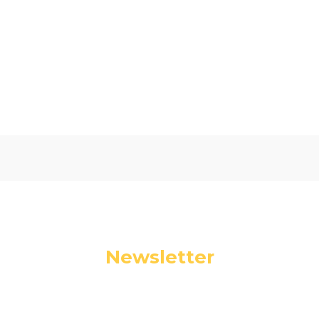
Oceń i opisz
0.00
Liczba ocen: 0
Newsletter
Podaj swój adres e-mail, jeżeli chcesz otrzymywać
informacje o nowościach i promocjach.