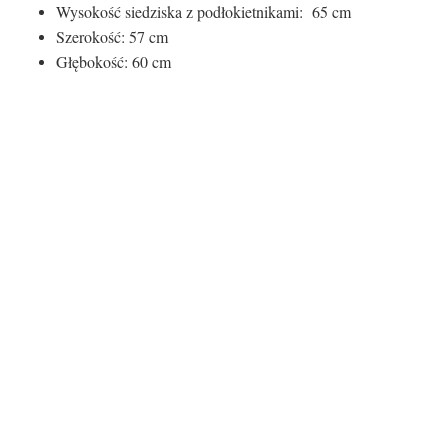
Wysokość siedziska z podłokietnikami: 65 cm
Szerokość: 57 cm
Głębokość: 60 cm
Kolor siedziska:
Kolor siedziska
Niebieski
Rodzaj siedziska:
Materiał
Tkanina
Kolor nóg:
Kolor nóg
naturalne
Rodzaj nóg: