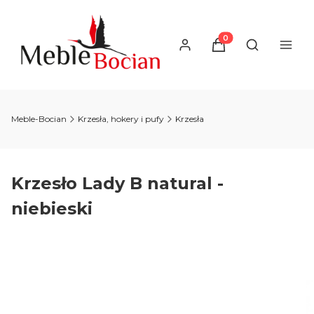
Produkty w koszyku
Otwórz wysz
Meble-Bocian
Krzesła, hokery i pufy
Krzesła
Krzesło Lady B natural -
niebieski