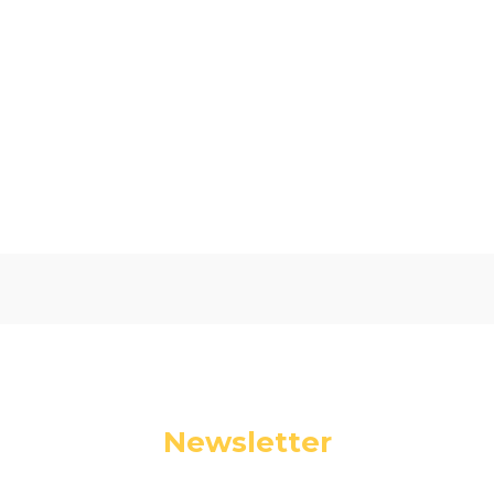
Oceń i opisz
0.00
Liczba ocen: 0
Newsletter