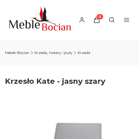
Produkty w koszyku
Otwórz wysz
Meble-Bocian
Krzesła, hokery i pufy
Krzesła
Krzesło Kate - jasny szary