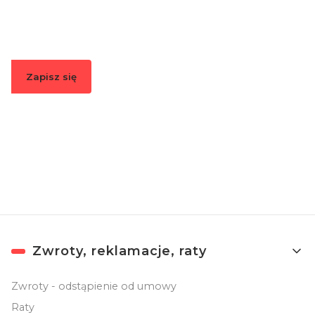
Podaj swój adres e-mail, jeżeli chcesz otrzymywać
informacje o nowościach i promocjach.
Zapisz się
Zapisując się, akceptujesz nasz
Regulamin
(w zakresie dotyczącym
Newslettera). Przetwarzanie danych odbywa się zgodnie z
Polityką
prywatności
.
Linki w stopce
Zwroty, reklamacje, raty
Zwroty - odstąpienie od umowy
Raty