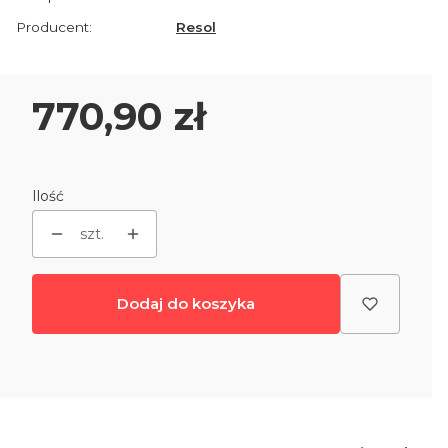
Producent:
Resol
Cena
770,90 zł
Ilość
szt.
Dodaj do koszyka