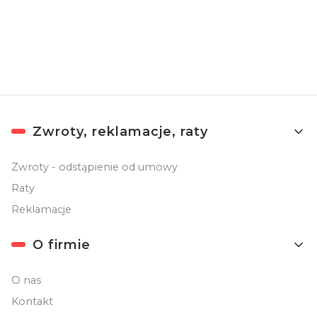
Newslettera). Przetwarzanie danych odbywa się zgodnie z
Polityką
prywatności
.
Linki w stopce
Zwroty, reklamacje, raty
Zwroty - odstąpienie od umowy
Raty
Reklamacje
O firmie
O nas
Kontakt