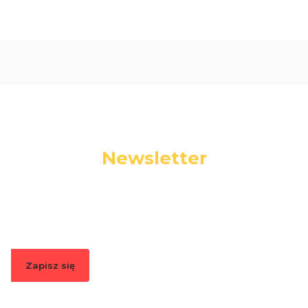
Newsletter
Podaj swój adres e-mail, jeżeli chcesz otrzymywać
informacje o nowościach i promocjach.
Zapisz się
Zapisując się, akceptujesz nasz
Regulamin
(w zakresie dotyczącym