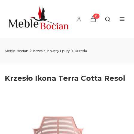
Produkty w koszyku
Otwórz wysz
Meble-Bocian
Krzesła, hokery i pufy
Krzesła
Krzesło Ikona Terra Cotta Resol