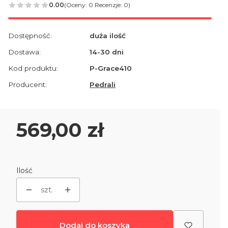
0.00
(Oceny: 0 Recenzje: 0)
Dostępność:
duża ilość
Dostawa:
14-30 dni
Kod produktu:
P-Grace410
Producent:
Pedrali
Cena
569,00 zł
Ilość
szt.
Dodaj do koszyka