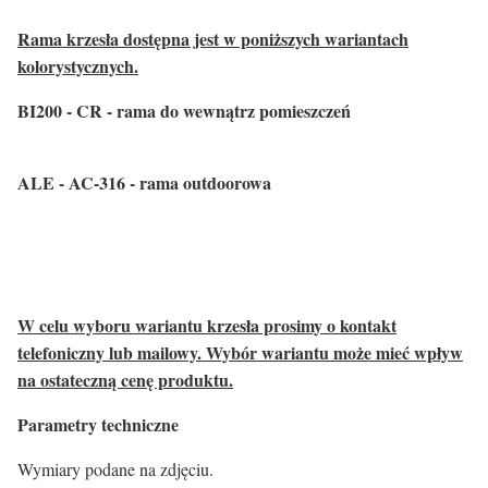
Rama krzesła dostępna jest w poniższych wariantach
kolorystycznych.
BI200 - CR - rama do wewnątrz pomieszczeń
ALE - AC-316 - rama outdoorowa
W celu wyboru wariantu krzesła prosimy o kontakt
telefoniczny lub mailowy. Wybór wariantu może mieć wpływ
na ostateczną cenę produktu.
Parametry techniczne
Wymiary podane na zdjęciu.