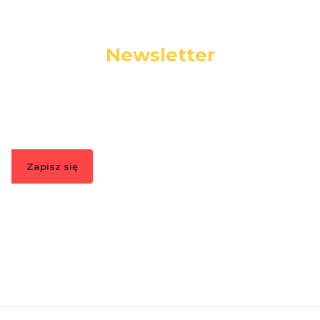
Newsletter
Podaj swój adres e-mail, jeżeli chcesz otrzymywać
informacje o nowościach i promocjach.
Zapisz się
Zapisując się, akceptujesz nasz
Regulamin
(w zakresie dotyczącym
Newslettera). Przetwarzanie danych odbywa się zgodnie z
Polityką
prywatności
.