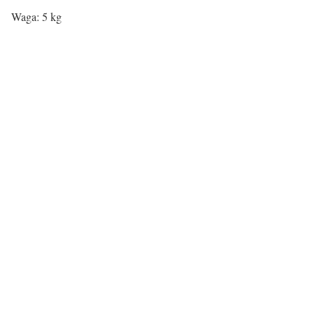
Waga: 5 kg
Rodzaj siedziska:
Materiał
Tworzywo sztuczne
Rodzaj nóg:
Rodzaj nóg
metalowe
Podłokietniki:
Podłokietniki
Tak
Certyfikaty i ostrzeżenie
bezpieczeństwa