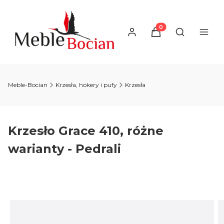
Produkty w koszyku
Otwórz wysz
Meble-Bocian
Krzesła, hokery i pufy
Krzesła
Krzesło Grace 410, różne
warianty - Pedrali