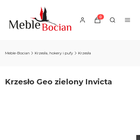
Produkty w koszyku
Otwórz wysz
Meble-Bocian
Krzesła, hokery i pufy
Krzesła
Krzesło Geo zielony Invicta