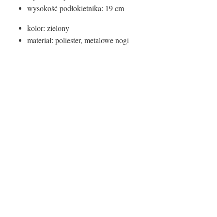
wysokość podłokietnika: 19 cm
kolor: zielony
materiał: poliester, metalowe nogi
Kolor siedziska:
Kolor siedziska
Zielony
Rodzaj siedziska:
Materiał
Tworzywo sztuczne
Kolor nóg:
Kolor nóg
czarne