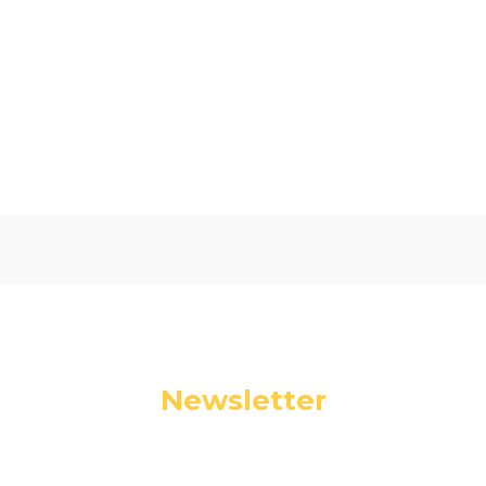
Oceń i opisz
0.00
Liczba ocen: 0
Newsletter
Podaj swój adres e-mail, jeżeli chcesz otrzymywać
informacje o nowościach i promocjach.