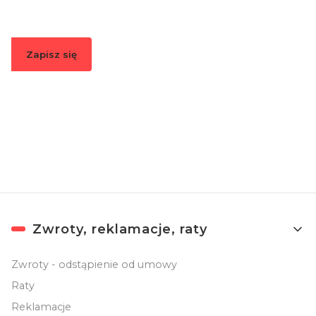
Zapisz się
Zapisując się, akceptujesz nasz
Regulamin
(w zakresie dotyczącym
Newslettera). Przetwarzanie danych odbywa się zgodnie z
Polityką
prywatności
.
Linki w stopce
Zwroty, reklamacje, raty
Zwroty - odstąpienie od umowy
Raty
Reklamacje