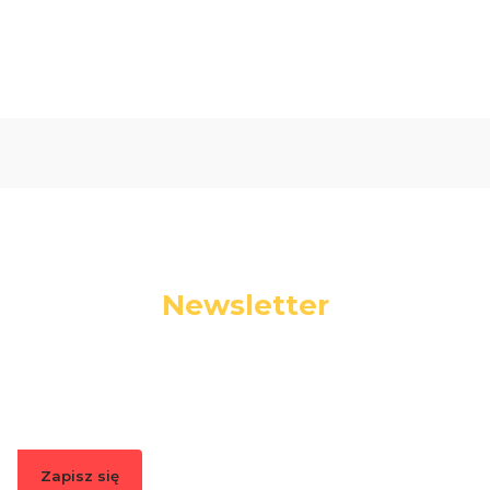
Newsletter
Podaj swój adres e-mail, jeżeli chcesz otrzymywać
informacje o nowościach i promocjach.
Zapisz się