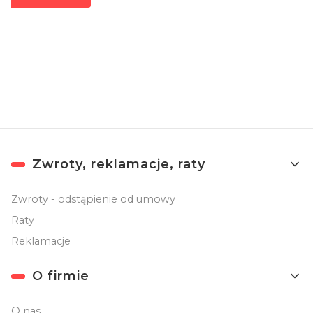
Zapisując się, akceptujesz nasz
Regulamin
(w zakresie dotyczącym
Newslettera). Przetwarzanie danych odbywa się zgodnie z
Polityką
prywatności
.
Linki w stopce
Zwroty, reklamacje, raty
Zwroty - odstąpienie od umowy
Raty
Reklamacje
O firmie
O nas