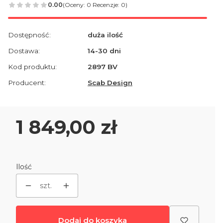
0.00
(Oceny: 0 Recenzje: 0)
Dostępność:
duża ilość
Dostawa:
14-30 dni
Kod produktu:
2897 BV
Producent:
Scab Design
Cena
1 849,00 zł
Ilość
szt.
Dodaj do koszyka