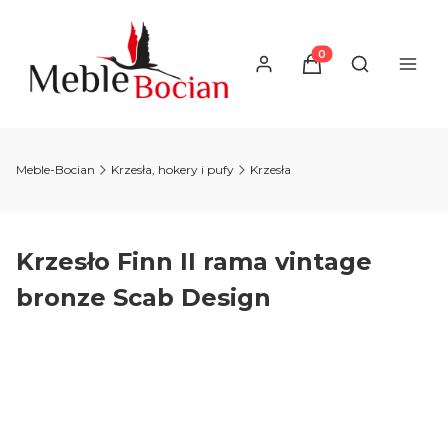
Produkty w koszyku
Otwórz wysz
Meble-Bocian
Krzesła, hokery i pufy
Krzesła
Krzesło Finn II rama vintage
bronze Scab Design