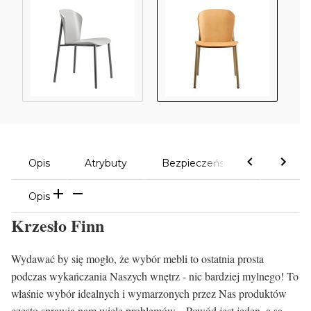
Opis
Atrybuty
Bezpieczeństwo
Komen
Opis
Krzesło Finn
Wydawać by się mogło, że wybór mebli to ostatnia prosta
podczas wykańczania Naszych wnętrz - nic bardziej mylnego! To
właśnie wybór idealnych i wymarzonych przez Nas produktów
często sprawia nam wiele problemów... Powód jest jeden, a są