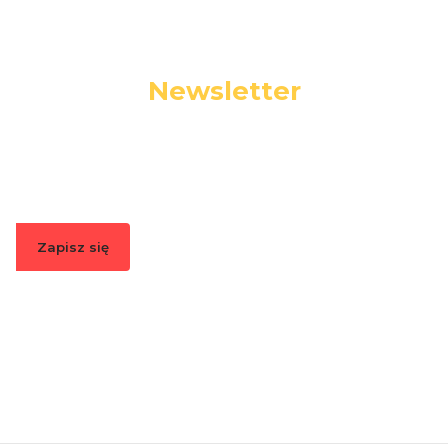
Newsletter
Podaj swój adres e-mail, jeżeli chcesz otrzymywać
informacje o nowościach i promocjach.
Zapisz się
Zapisując się, akceptujesz nasz
Regulamin
(w zakresie dotyczącym
Newslettera). Przetwarzanie danych odbywa się zgodnie z
Polityką
prywatności
.