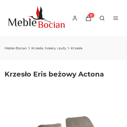
Produkty w koszyku
Otwórz wysz
Meble-Bocian
Krzesła, hokery i pufy
Krzesła
Krzesło Eris beżowy Actona