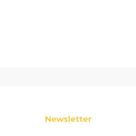
Oceń i opisz
0.00
Liczba ocen: 0
Newsletter
Podaj swój adres e-mail, jeżeli chcesz otrzymywać