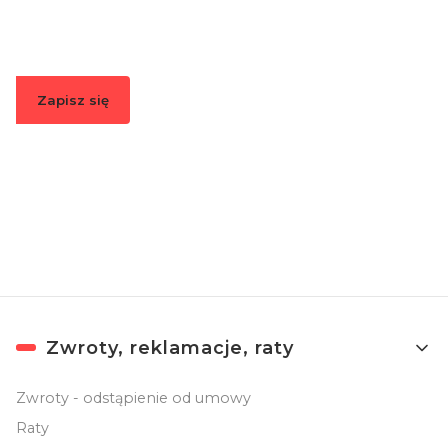
informacje o nowościach i promocjach.
Zapisz się
Zapisując się, akceptujesz nasz
Regulamin
(w zakresie dotyczącym
Newslettera). Przetwarzanie danych odbywa się zgodnie z
Polityką
prywatności
.
Linki w stopce
Zwroty, reklamacje, raty
Zwroty - odstąpienie od umowy
Raty