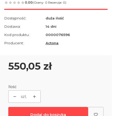
0.00
(Oceny: 0 Recenzje: 0)
Dostępność:
duża ilość
Dostawa:
14 dni
Kod produktu:
0000076596
Producent:
Actona
Cena
550,05 zł
Ilość
szt.
Dodaj do koszyka