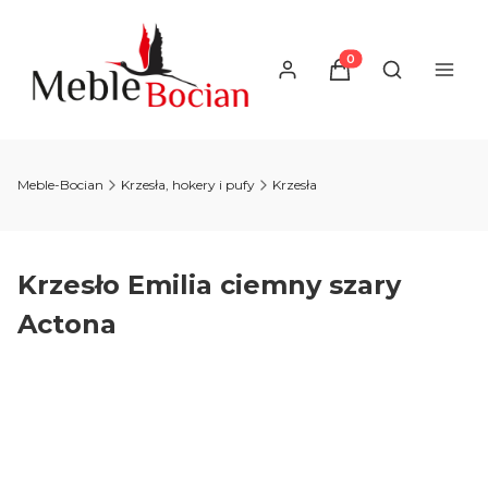
Produkty w koszyku
Otwórz wysz
Meble-Bocian
Krzesła, hokery i pufy
Krzesła
Krzesło Emilia ciemny szary
Actona