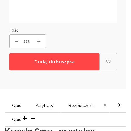
*
Tapicerka
Wybierz
Ilość
szt.
Dodaj do koszyka
Opis
Atrybuty
Bezpieczeństwo
Komen
Opis
Krzesło Cosy - przytulny