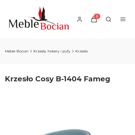
Produkty w koszyku
Otwórz wysz
Meble-Bocian
Krzesła, hokery i pufy
Krzesła
Krzesło Cosy B-1404 Fameg