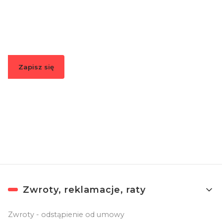
Podaj swój adres e-mail, jeżeli chcesz otrzymywać
informacje o nowościach i promocjach.
Zapisz się
Zapisując się, akceptujesz nasz
Regulamin
(w zakresie dotyczącym
Newslettera). Przetwarzanie danych odbywa się zgodnie z
Polityką
prywatności
.
Linki w stopce
Zwroty, reklamacje, raty
Zwroty - odstąpienie od umowy