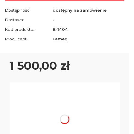
Dostępność:
dostępny na zamówienie
Dostawa:
-
Kod produktu:
B-1404
Producent:
Fameg
Cena
1 500,00 zł
Wybierz wariant produktu:
Poszczególne warianty mogą różnić się ceną
*
Wybarwienie drewna
Wybierz