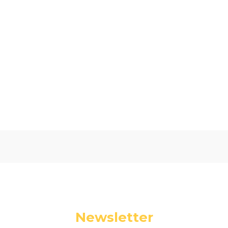
Oceń i opisz
0.00
Liczba ocen: 0
Newsletter