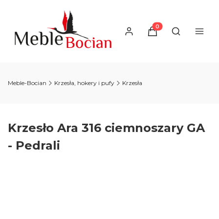
Produkty w koszyku
Otwórz wysz
Meble-Bocian
Krzesła, hokery i pufy
Krzesła
Krzesło Ara 316 ciemnoszary GA
- Pedrali