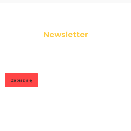
Newsletter
Podaj swój adres e-mail, jeżeli chcesz otrzymywać
informacje o nowościach i promocjach.
Zapisz się
Zapisując się, akceptujesz nasz
Regulamin
(w zakresie dotyczącym
Newslettera). Przetwarzanie danych odbywa się zgodnie z
Polityką
prywatności
.