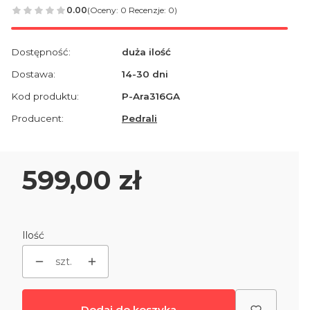
0.00
(Oceny: 0 Recenzje: 0)
Dostępność:
duża ilość
Dostawa:
14-30 dni
Kod produktu:
P-Ara316GA
Producent:
Pedrali
Cena
599,00 zł
Ilość
szt.
Dodaj do koszyka