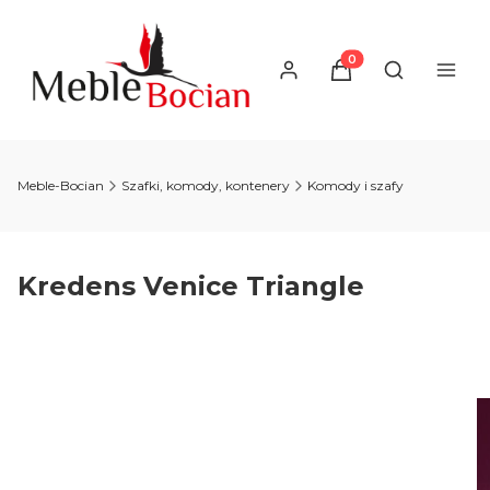
Produkty w koszyku
Otwórz wysz
Meble-Bocian
Szafki, komody, kontenery
Komody i szafy
Kredens Venice Triangle