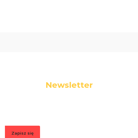
Newsletter
Podaj swój adres e-mail, jeżeli chcesz otrzymywać
informacje o nowościach i promocjach.
Zapisz się