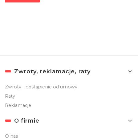
Zapisując się, akceptujesz nasz
Regulamin
(w zakresie dotyczącym
Newslettera). Przetwarzanie danych odbywa się zgodnie z
Polityką
prywatności
.
Linki w stopce
Zwroty, reklamacje, raty
Zwroty - odstąpienie od umowy
Raty
Reklamacje
O firmie
O nas