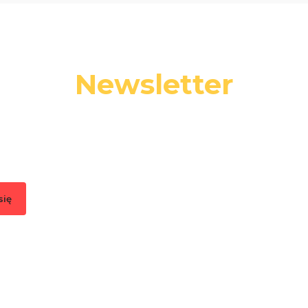
Newsletter
 swój adres e-mail, jeżeli chcesz otrzymywać informacje o nowośc
promocjach.
się
, akceptujesz nasz
Regulamin
(w zakresie dotyczącym Newslettera). Przetwa
odbywa się zgodnie z
Polityką prywatności
.