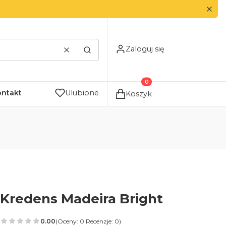
Zaloguj się
Wyczyść
Szukaj
Produkty w koszyku: 0. Zo
ontakt
Ulubione
Koszyk
Kredens Madeira Bright
0.00
(Oceny: 0 Recenzje: 0)