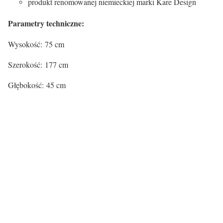
produkt renomowanej niemieckiej marki Kare Design
Parametry techniczne:
Wysokość: 75 cm
Szerokość: 177 cm
Głębokość: 45 cm
Kontenery/ szafki/ komody:
Kolor
Materiał nóg
Materiał
Półki