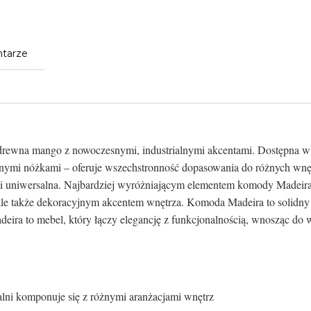
tarze
drewna mango z nowoczesnymi, industrialnymi akcentami. Dostępna w 
rnymi nóżkami – oferuje wszechstronność dopasowania do różnych wn
a i uniwersalna. Najbardziej wyróżniającym elementem komody Madeira
ale także dekoracyjnym akcentem wnętrza. Komoda Madeira to solidny 
adeira to mebel, który łączy elegancję z funkcjonalnością, wnosząc do w
alni komponuje się z różnymi aranżacjami wnętrz