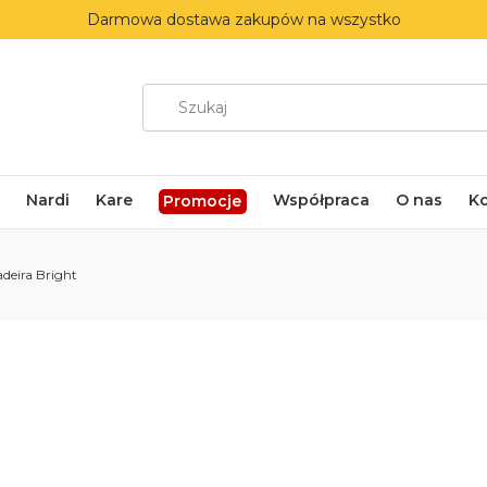
Darmowa dostawa zakupów na wszystko
Nardi
Kare
Współpraca
O nas
K
Promocje
deira Bright