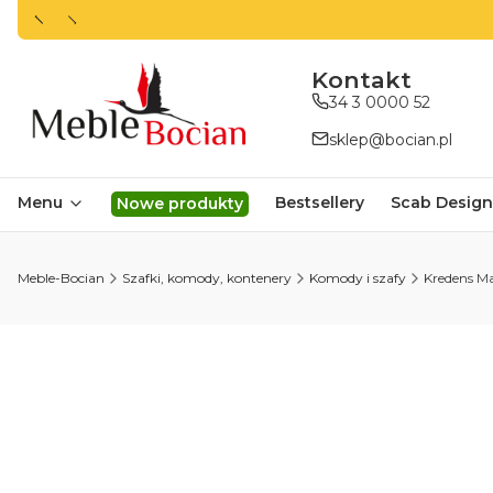
ㅤㅤㅤㅤㅤㅤㅤㅤKontakt
34 3 0000 52
sklep@bocian.pl
Menu
Bestsellery
Scab Design
Nowe produkty
Meble-Bocian
Szafki, komody, kontenery
Komody i szafy
Kredens Ma