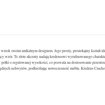
zrok swoim unikalnym designem. Jego prosty, prostokątny kształt idea
ący wzór. Te złote akcenty nadają kredensowi wyrafinowanego charak
w półki o regulowanej wysokości, co pozwala na dostosowanie przestrz
ędnych uchwytów, podkreślając nowoczesność mebla. Kredens Cracked 