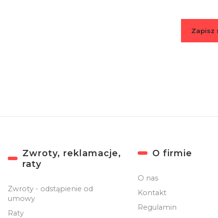
Zapisz 
Zapisując się
Linki w stopce
Zwroty, reklamacje,
O firmie
raty
O nas
Zwroty - odstąpienie od
Kontakt
umowy
Regulamin
Raty