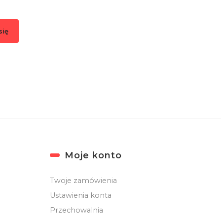
się
, akceptujesz nasz
Regulamin
(w zakresie dotyczącym Newslettera). Przetwa
odbywa się zgodnie z
Polityką prywatności
.
Moje konto
Twoje zamówienia
Ustawienia konta
Przechowalnia