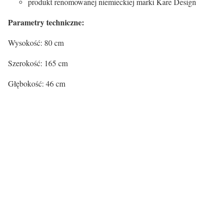
produkt renomowanej niemieckiej marki Kare Design
Parametry techniczne:
Wysokość: 80 cm
Szerokość: 165 cm
Głębokość: 46 cm
Certyfikaty i ostrzeżenie bezpieczeństw
Producent:
KARE Design GmbH
Adres:
Zeppelinstr. 16, 85748 Garching, Niemcy
E-mail:
info@kare.de