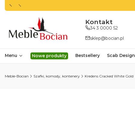
ㅤㅤㅤㅤㅤㅤㅤㅤKontakt
34 3 0000 52
sklep@bocian.pl
Menu
Bestsellery
Scab Design
Nowe produkty
Meble-Bocian
Szafki, komody, kontenery
Kredens Cracked White Gold