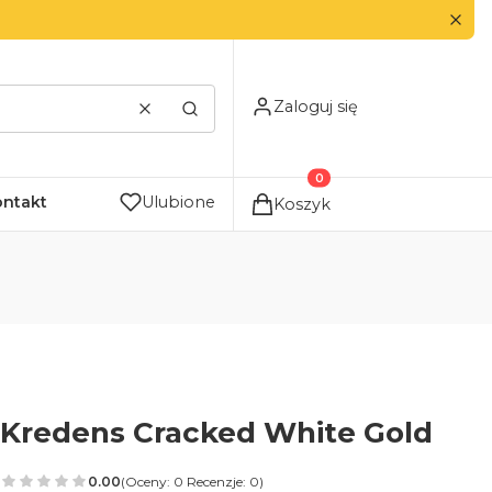
Zaloguj się
Wyczyść
Szukaj
Produkty w koszyku: 0. Zo
ontakt
Ulubione
Koszyk
Kredens Cracked White Gold
0.00
(Oceny: 0 Recenzje: 0)