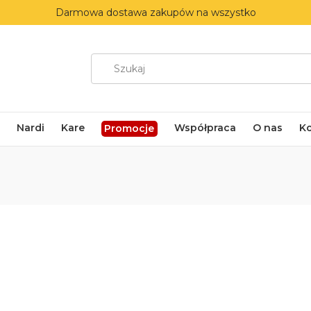
Darmowa dostawa zakupów na wszystko
Nardi
Kare
Współpraca
O nas
K
Promocje