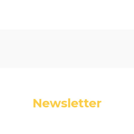
Newsletter
 swój adres e-mail, jeżeli chcesz otrzymywać informacje o nowośc
promocjach.