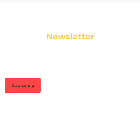
Newsletter
Podaj swój adres e-mail, jeżeli chcesz otrzymywać
informacje o nowościach i promocjach.
Zapisz się
Zapisując się, akceptujesz nasz
Regulamin
(w zakresie dotyczącym
Newslettera). Przetwarzanie danych odbywa się zgodnie z
Polityką
prywatności
.