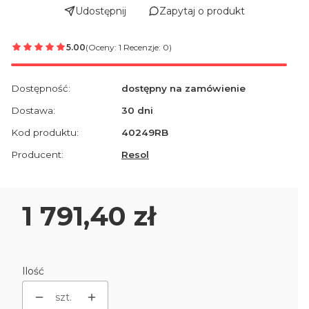
Udostępnij
Zapytaj o produkt
5.00
(Oceny: 1 Recenzje: 0)
Dostępność:
dostępny na zamówienie
Dostawa:
30 dni
Kod produktu:
40249RB
Producent:
Resol
Cena
1 791,40 zł
Ilość
szt.