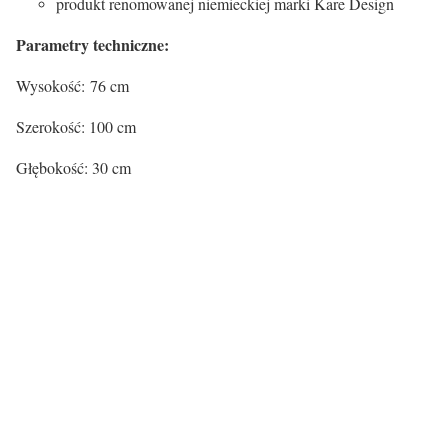
produkt renomowanej niemieckiej marki Kare Design
Parametry techniczne:
Wysokość: 76 cm
Szerokość: 100 cm
Głębokość: 30 cm
Kontenery/ szafki/ komody:
Kolor
Materiał nóg
Materiał
Szuflady