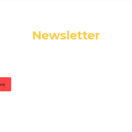
Newsletter
 swój adres e-mail, jeżeli chcesz otrzymywać informacje o nowośc
promocjach.
się
, akceptujesz nasz
Regulamin
(w zakresie dotyczącym Newslettera). Przetwa
odbywa się zgodnie z
Polityką prywatności
.