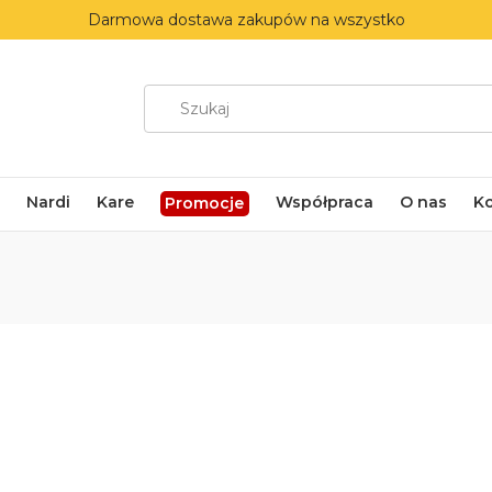
Darmowa dostawa zakupów na wszystko
Nardi
Kare
Współpraca
O nas
K
Promocje