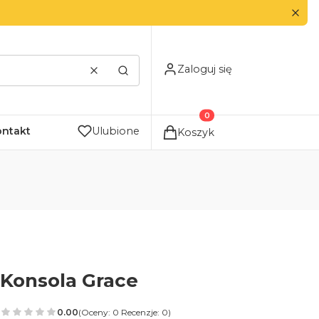
Zaloguj się
Wyczyść
Szukaj
Produkty w koszyku: 0. Zo
ontakt
Ulubione
Koszyk
Konsola Grace
0.00
(Oceny: 0 Recenzje: 0)