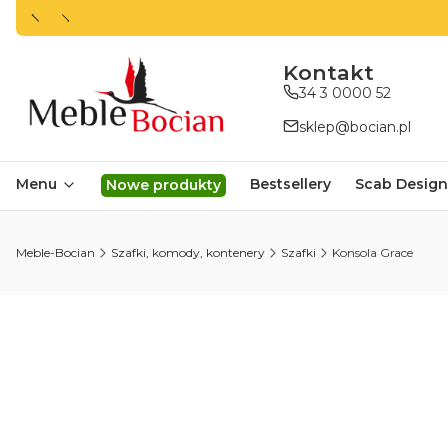
ㅤㅤㅤㅤㅤㅤㅤㅤKontakt
34 3 0000 52
sklep@bocian.pl
Menu
Bestsellery
Scab Design
Nowe produkty
Meble-Bocian
Szafki, komody, kontenery
Szafki
Konsola Grace