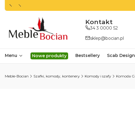
ㅤㅤㅤㅤㅤㅤㅤㅤKontakt
34 3 0000 52
sklep@bocian.pl
Menu
Bestsellery
Scab Design
Nowe produkty
Meble-Bocian
Szafki, komody, kontenery
Komody i szafy
Komoda Gl