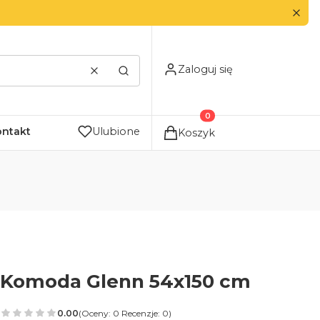
Zaloguj się
Wyczyść
Szukaj
Produkty w koszyku: 0. Zo
ontakt
Ulubione
Koszyk
Komoda Glenn 54x150 cm
0.00
(Oceny: 0 Recenzje: 0)