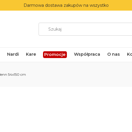
Darmowa dostawa zakupów na wszystko
Nardi
Kare
Współpraca
O nas
K
Promocje
enn 54x150 cm