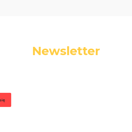
Newsletter
 swój adres e-mail, jeżeli chcesz otrzymywać informacje o nowośc
promocjach.
się
, akceptujesz nasz
Regulamin
(w zakresie dotyczącym Newslettera). Przetwa
odbywa się zgodnie z
Polityką prywatności
.