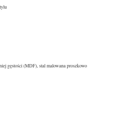
stylu
dniej gęstości (MDF), stal malowana proszkowo
Antracyt
Metal
Drewno