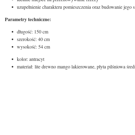
uzupełnienie charakteru pomieszczenia oraz budowanie jego 
Parametry techniczne:
długość: 150 cm
szerokość: 40 cm
wysokość: 54 cm
kolor: antracyt
materiał: lite drewno mango lakierowane, płyta pilśniowa śre
Kontenery/ szafki/ komody:
Kolor
Materiał nóg
Materiał