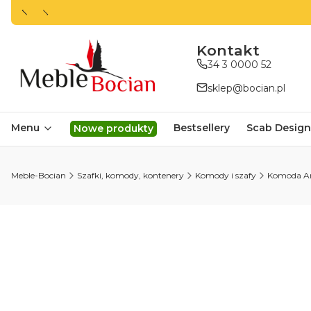
ㅤㅤㅤㅤㅤㅤㅤㅤKontakt
34 3 0000 52
sklep@bocian.pl
Menu
Bestsellery
Scab Design
Nowe produkty
Meble-Bocian
Szafki, komody, kontenery
Komody i szafy
Komoda Am