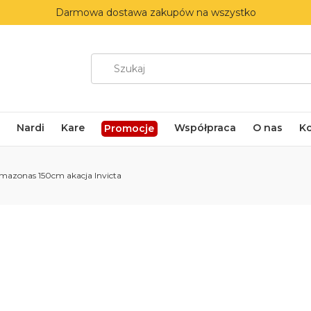
Darmowa dostawa zakupów na wszystko
Nardi
Kare
Współpraca
O nas
K
Promocje
azonas 150cm akacja Invicta