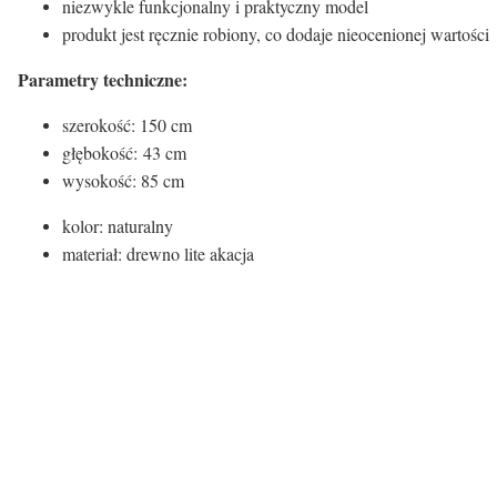
niezwykle funkcjonalny i praktyczny model
produkt jest ręcznie robiony, co dodaje nieocenionej wartości
Parametry techniczne:
szerokość: 150 cm
głębokość: 43 cm
wysokość: 85 cm
kolor: naturalny
materiał: drewno lite akacja
Kontenery/ szafki/ komody:
Materiał nóg
Materiał
Półki