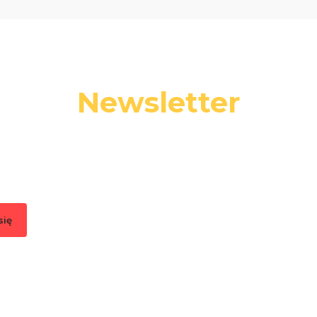
Newsletter
 swój adres e-mail, jeżeli chcesz otrzymywać informacje o nowośc
promocjach.
się
, akceptujesz nasz
Regulamin
(w zakresie dotyczącym Newslettera). Przetwa
odbywa się zgodnie z
Polityką prywatności
.