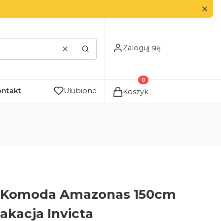
Zaloguj się
Wyczyść
Szukaj
Produkty w koszyku: 0. Zo
ontakt
Ulubione
Koszyk
Komoda Amazonas 150cm
akacja Invicta