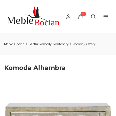
Produkty w koszyku
Otwórz wysz
Meble-Bocian
Szafki, komody, kontenery
Komody i szafy
Komoda Alhambra