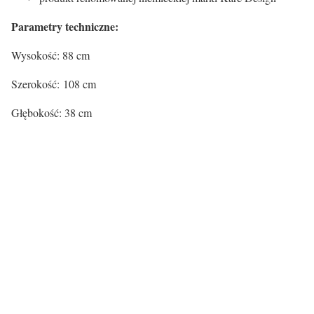
Parametry techniczne:
Wysokość: 88 cm
Szerokość: 108 cm
Głębokość: 38 cm
Certyfikaty i ostrzeżenie
bezpieczeństwa
Producent:
KARE Design GmbH
Adres:
Zeppelinstr. 16, 85748 Garching, Niemcy
E-mail:
info@kare.de