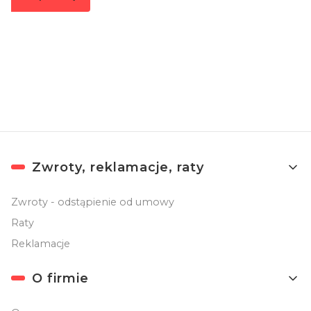
Zapisując się, akceptujesz nasz
Regulamin
(w zakresie dotyczącym
Newslettera). Przetwarzanie danych odbywa się zgodnie z
Polityką
prywatności
.
Linki w stopce
Zwroty, reklamacje, raty
Zwroty - odstąpienie od umowy
Raty
Reklamacje
O firmie