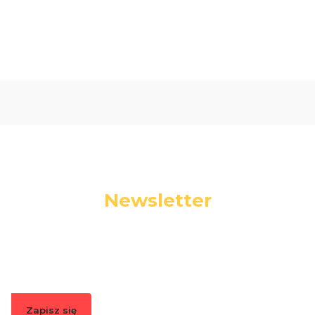
Newsletter
Podaj swój adres e-mail, jeżeli chcesz otrzymywać
informacje o nowościach i promocjach.
Zapisz się