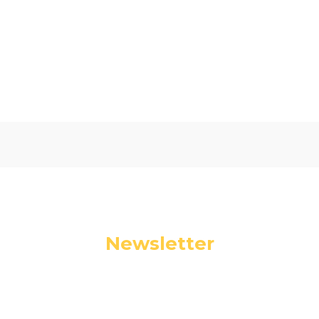
Oceń i opisz
5.00
Liczba ocen: 1
Newsletter
Podaj swój adres e-mail, jeżeli chcesz otrzymywać
informacje o nowościach i promocjach.