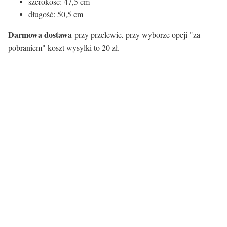
szerokość: 47,5 cm
długość: 50,5 cm
Darmowa dostawa
przy przelewie, przy wyborze opcji "za
pobraniem" koszt wysyłki to 20 zł.
Kolor siedziska:
Kolor siedziska
Biały
Rodzaj siedziska:
Materiał
Tworzywo sztuczne
Kolor nóg: