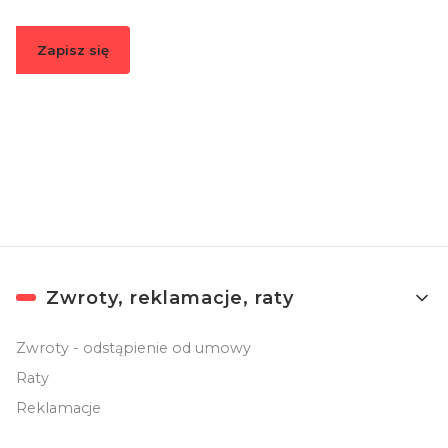
Zapisz się
Zapisując się, akceptujesz nasz
Regulamin
(w zakresie dotyczącym
Newslettera). Przetwarzanie danych odbywa się zgodnie z
Polityką
prywatności
.
Linki w stopce
Zwroty, reklamacje, raty
Zwroty - odstąpienie od umowy
Raty
Reklamacje