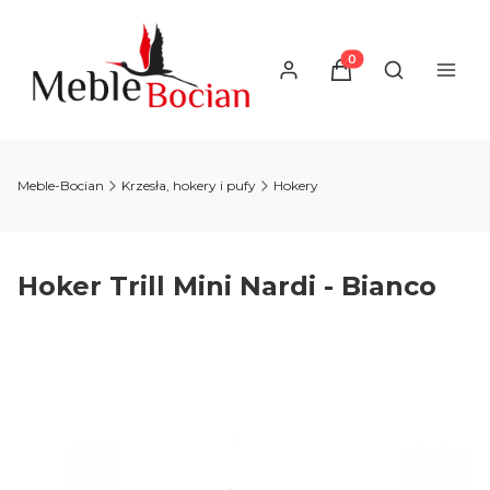
Produkty w koszyku
Otwórz wysz
Meble-Bocian
Krzesła, hokery i pufy
Hokery
Hoker Trill Mini Nardi - Bianco