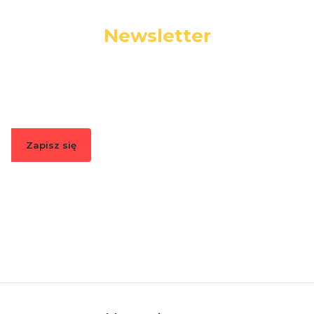
Newsletter
Podaj swój adres e-mail, jeżeli chcesz otrzymywać
informacje o nowościach i promocjach.
Zapisz się
Zapisując się, akceptujesz nasz
Regulamin
(w zakresie dotyczącym
Newslettera). Przetwarzanie danych odbywa się zgodnie z
Polityką
prywatności
.
Linki w stopce