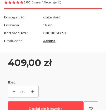
5.00
(Oceny: 1 Recenzje: 0)
Dostępność:
duża ilość
Dostawa:
14 dni
Kod produktu:
0000061338
Producent:
Actona
Cena
409,00 zł
Ilość
szt.
Dodaj do koszyka