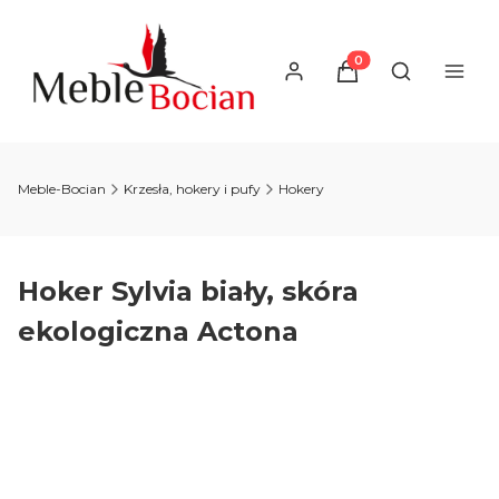
Produkty w koszyku
Otwórz wysz
Meble-Bocian
Krzesła, hokery i pufy
Hokery
Hoker Sylvia biały, skóra
ekologiczna Actona