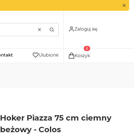
Zaloguj się
Wyczyść
Szukaj
Produkty w koszyku: 0. Zo
ontakt
Ulubione
Koszyk
Hoker Piazza 75 cm ciemny
beżowy - Colos