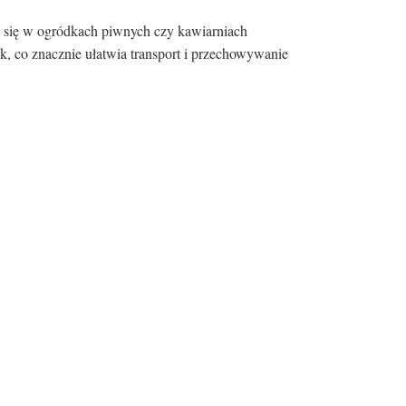
i się w ogródkach piwnych czy kawiarniach
k, co znacznie ułatwia transport i przechowywanie
Rodzaj siedziska:
Materiał
Tworzywo sztuczne