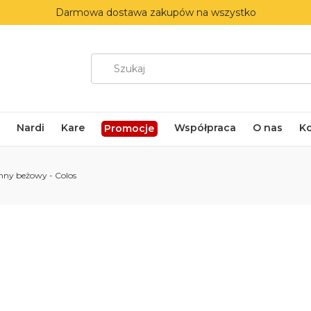
Darmowa dostawa zakupów na wszystko
Nardi
Kare
Współpraca
O nas
K
Promocje
mny beżowy - Colos