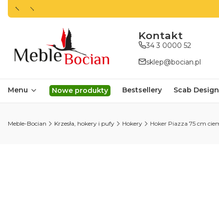
ㅤㅤㅤㅤㅤㅤㅤㅤKontakt
34 3 0000 52
sklep@bocian.pl
Menu
Bestsellery
Scab Design
Nowe produkty
Meble-Bocian
Krzesła, hokery i pufy
Hokery
Hoker Piazza 75 cm cie