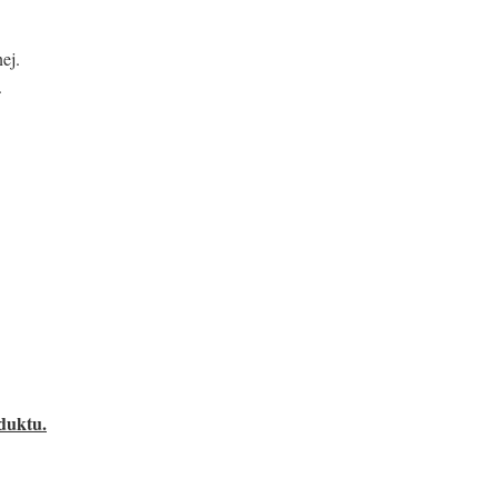
ej.
.
duktu.