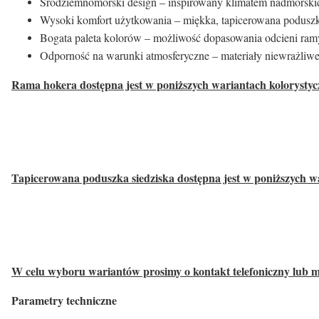
Śródziemnomorski design – inspirowany klimatem nadmorskich 
Wysoki komfort użytkowania – miękka, tapicerowana poduszk
Bogata paleta kolorów – możliwość dopasowania odcieni ramy 
Odporność na warunki atmosferyczne – materiały niewrażliwe 
Rama hokera dostępna jest w poniższych wariantach kolorystyc
Tapicerowana poduszka siedziska dostępna jest w poniższych w
W celu wyboru wariantów prosimy o kontakt telefoniczny lub 
Parametry techniczne