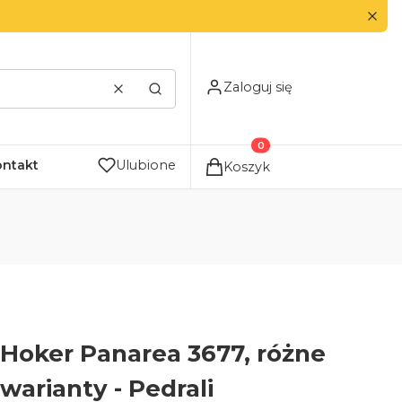
Zaloguj się
Wyczyść
Szukaj
Produkty w koszyku: 0. Zo
ontakt
Ulubione
Koszyk
Hoker Panarea 3677, różne
warianty - Pedrali