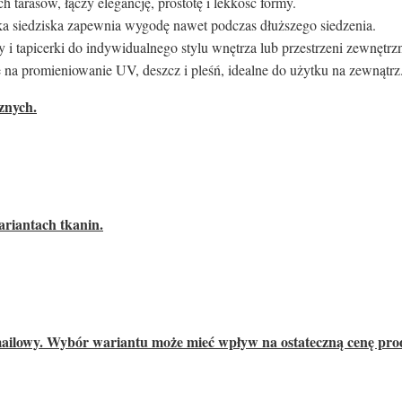
tarasów, łączy elegancję, prostotę i lekkość formy.
a siedziska zapewnia wygodę nawet podczas dłuższego siedzenia.
i tapicerki do indywidualnego stylu wnętrza lub przestrzeni zewnętrzn
na promieniowanie UV, deszcz i pleśń, idealne do użytku na zewnątrz
znych.
ariantach tkanin.
mailowy. Wybór wariantu może mieć wpływ na ostateczną cenę pro