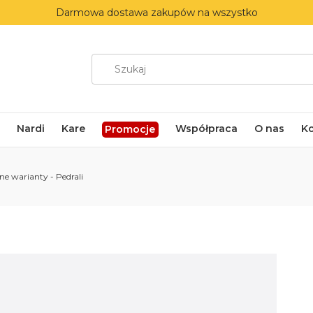
Darmowa dostawa zakupów na wszystko
Nardi
Kare
Współpraca
O nas
K
Promocje
ne warianty - Pedrali