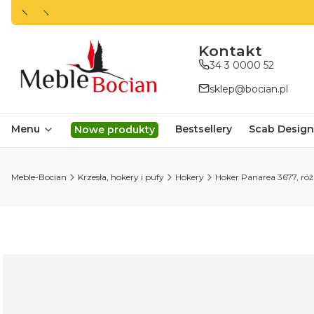
ㅤㅤㅤㅤㅤㅤㅤㅤKontakt
34 3 0000 52
sklep@bocian.pl
Menu
Bestsellery
Scab Design
Nowe produkty
Meble-Bocian
Krzesła, hokery i pufy
Hokery
Hoker Panarea 3677, róż