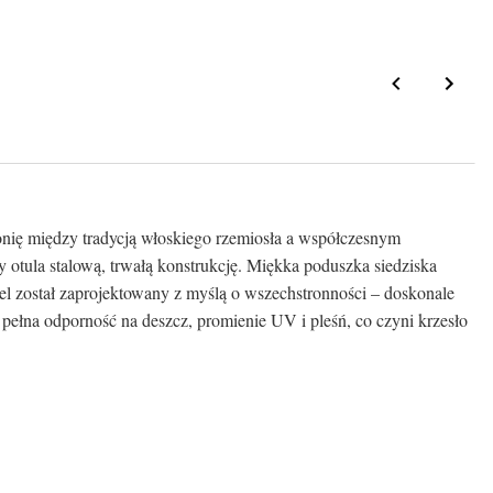
monię między tradycją włoskiego rzemiosła a współczesnym
otula stalową, trwałą konstrukcję. Miękka poduszka siedziska
ebel został zaprojektowany z myślą o wszechstronności – doskonale
t pełna odporność na deszcz, promienie UV i pleśń, co czyni krzesło