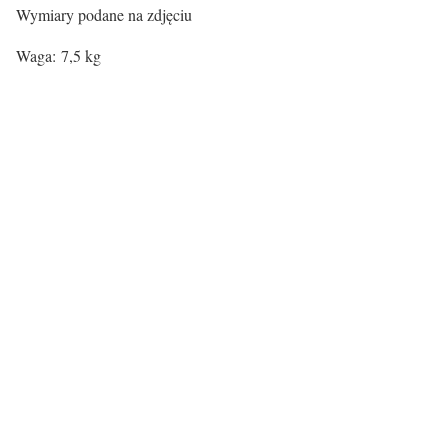
Wymiary podane na zdjęciu
Waga: 7,5 kg
Rodzaj siedziska:
Materiał
Tkanina
Certyfikaty i ostrzeżenie bezpieczeństw
Producent:
Pedrali spa
Adres:
sp 122, 24050 Mornico al Serio, Włochy
E-mail:
info@pedrali.it