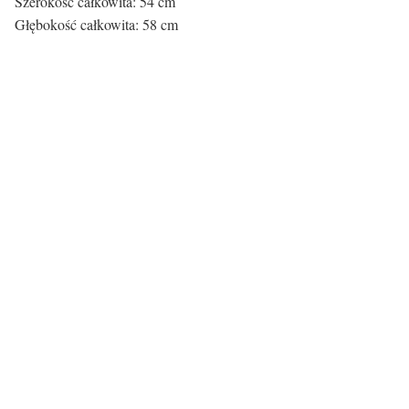
Szerokość całkowita: 54 cm
Głębokość całkowita: 58 cm
Kolor siedziska:
Kolor siedziska
Zielony
Rodzaj siedziska:
Materiał
metalowe
Kolor nóg:
Kolor nóg
inne
Rodzaj nóg: