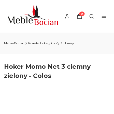
Produkty w koszyku
Otwórz wysz
Meble-Bocian
Krzesła, hokery i pufy
Hokery
Hoker Momo Net 3 ciemny
zielony - Colos