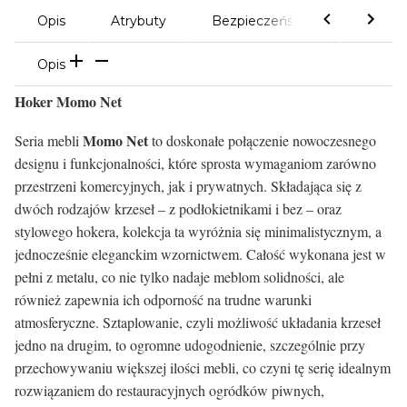
Opis
Atrybuty
Bezpieczeństwo
Komen
Opis
Hoker Momo Net
Momo Net
Seria mebli
to doskonałe połączenie nowoczesnego
designu i funkcjonalności, które sprosta wymaganiom zarówno
przestrzeni komercyjnych, jak i prywatnych. Składająca się z
dwóch rodzajów krzeseł – z podłokietnikami i bez – oraz
stylowego hokera, kolekcja ta wyróżnia się minimalistycznym, a
jednocześnie eleganckim wzornictwem. Całość wykonana jest w
pełni z metalu, co nie tylko nadaje meblom solidności, ale
również zapewnia ich odporność na trudne warunki
atmosferyczne. Sztaplowanie, czyli możliwość układania krzeseł
jedno na drugim, to ogromne udogodnienie, szczególnie przy
przechowywaniu większej ilości mebli, co czyni tę serię idealnym
rozwiązaniem do restauracyjnych ogródków piwnych,