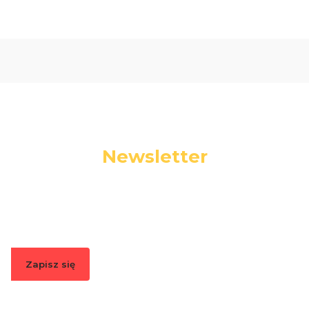
Newsletter
Podaj swój adres e-mail, jeżeli chcesz otrzymywać
informacje o nowościach i promocjach.
Zapisz się
Zapisując się, akceptujesz nasz
Regulamin
(w zakresie dotyczącym