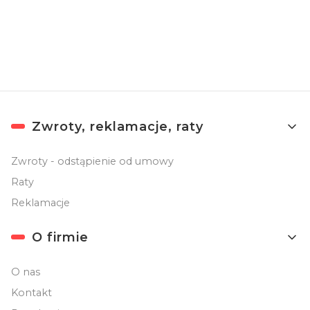
Newslettera). Przetwarzanie danych odbywa się zgodnie z
Polityką
prywatności
.
Linki w stopce
Zwroty, reklamacje, raty
Zwroty - odstąpienie od umowy
Raty
Reklamacje
O firmie
O nas
Kontakt