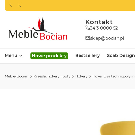
ㅤㅤㅤㅤㅤㅤㅤㅤKontakt
34 3 0000 52
sklep@bocian.pl
Menu
Bestsellery
Scab Design
Nowe produkty
Meble-Bocian
Krzesła, hokery i pufy
Hokery
Hoker Lisa technopolym