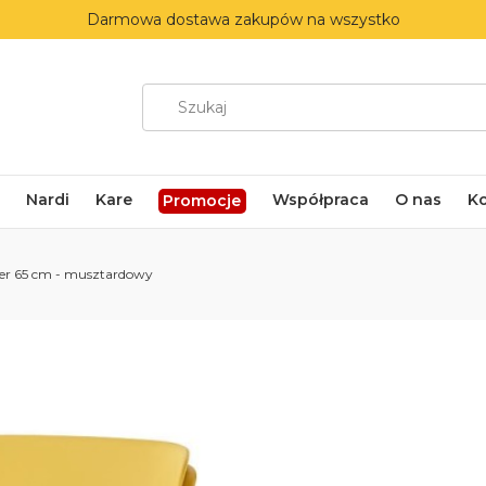
Darmowa dostawa zakupów na wszystko
Nardi
Kare
Współpraca
O nas
K
Promocje
er 65 cm - musztardowy