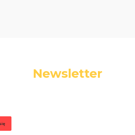
Newsletter
 swój adres e-mail, jeżeli chcesz otrzymywać informacje o nowośc
promocjach.
się