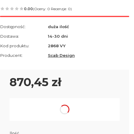
0.00
(Oceny: 0 Recenzje: 0)
Dostępność:
duża ilość
Dostawa:
14-30 dni
Kod produktu:
2868 VY
Producent:
Scab Design
Cena
870,45 zł
Wybierz wariant produktu:
Poszczególne warianty mogą różnić się ceną
Ilość