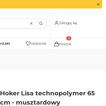
Zaloguj się
Wyczyść
Szukaj
Produkty w koszyku: 0. Zo
ontakt
Ulubione
Koszyk
Hoker Lisa technopolymer 65
cm - musztardowy