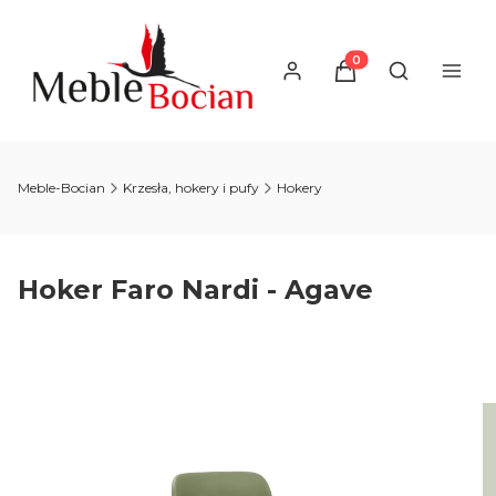
Produkty w koszyku
Otwórz wysz
Meble-Bocian
Krzesła, hokery i pufy
Hokery
Hoker Faro Nardi - Agave