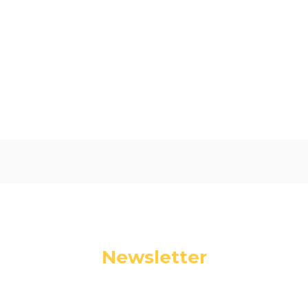
Oceń i opisz
4.50
Liczba ocen: 2
Newsletter
Podaj swój adres e-mail, jeżeli chcesz otrzymywać
informacje o nowościach i promocjach.