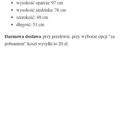
wysokość oparcia: 97 cm
wysokość siedziska: 76 cm
szerokość: 49 cm
długość: 51 cm
Darmowa dostawa
przy przelewie, przy wyborze opcji "za
pobraniem" koszt wysyłki to 20 zł.
Kolor siedziska:
Kolor siedziska
Zielony
Rodzaj siedziska:
Materiał
Tworzywo sztuczne