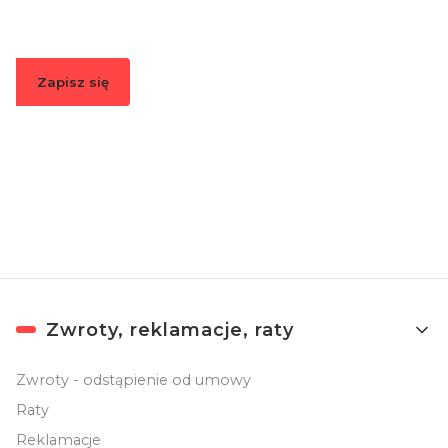
Zapisz się
Zapisując się, akceptujesz nasz
Regulamin
(w zakresie dotyczącym
Newslettera). Przetwarzanie danych odbywa się zgodnie z
Polityką
prywatności
.
Linki w stopce
Zwroty, reklamacje, raty
Zwroty - odstąpienie od umowy
Raty
Reklamacje