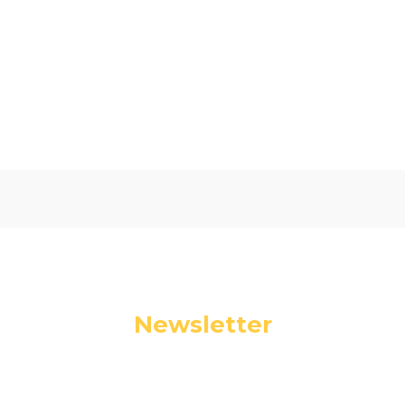
Oceń i opisz
0.00
Liczba ocen: 0
Newsletter
Podaj swój adres e-mail, jeżeli chcesz otrzymywać
informacje o nowościach i promocjach.