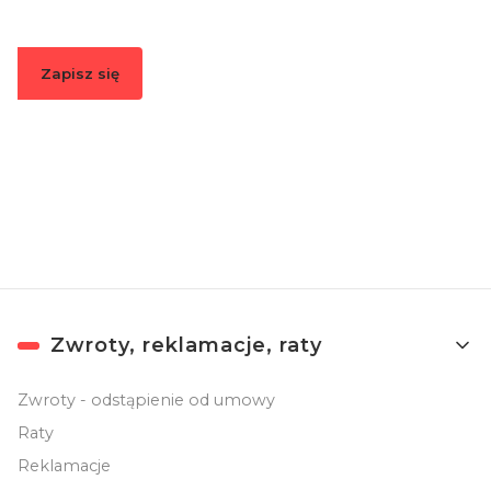
Zapisz się
Zapisując się, akceptujesz nasz
Regulamin
(w zakresie dotyczącym
Newslettera). Przetwarzanie danych odbywa się zgodnie z
Polityką
prywatności
.
Linki w stopce
Zwroty, reklamacje, raty
Zwroty - odstąpienie od umowy
Raty
Reklamacje