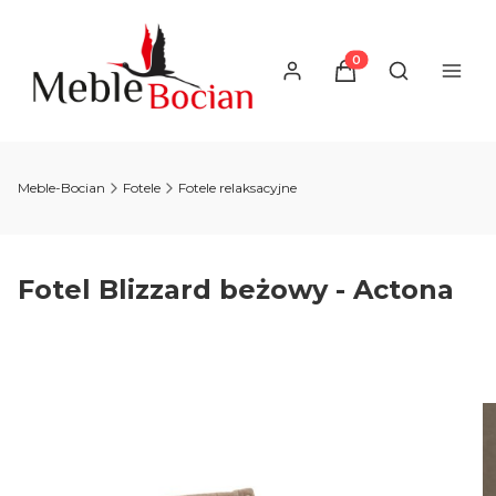
Produkty w koszyku
Otwórz wysz
Meble-Bocian
Fotele
Fotele relaksacyjne
Fotel Blizzard beżowy - Actona