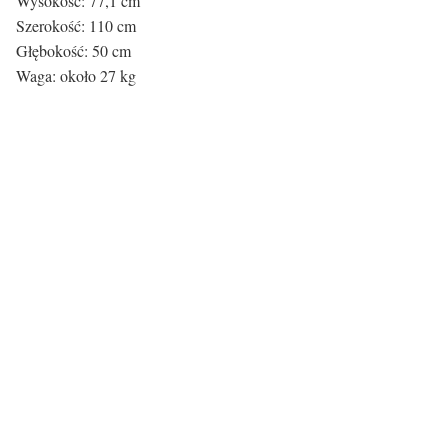
Wysokość: 77,1 cm
Szerokość: 110 cm
Głębokość: 50 cm
Waga: około 27 kg
Atrybuty biurka:
Materiał ramy
Metal
Materiał blatu
Drewno
Rodzaj biurka
Z szufladami
Certyfikaty i ostrzeżenie
bezpieczeństwa
Producent: