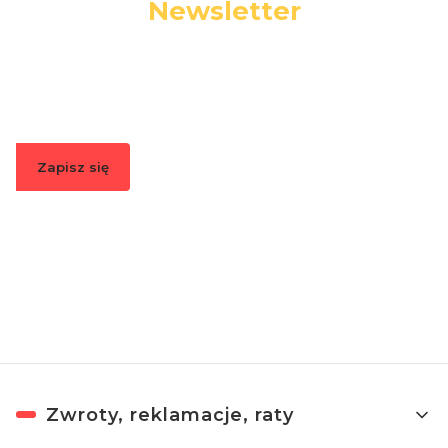
Newsletter
Podaj swój adres e-mail, jeżeli chcesz otrzymywać
informacje o nowościach i promocjach.
Zapisz się
Zapisując się, akceptujesz nasz
Regulamin
(w zakresie dotyczącym
Newslettera). Przetwarzanie danych odbywa się zgodnie z
Polityką
prywatności
.
Linki w stopce
Zwroty, reklamacje, raty