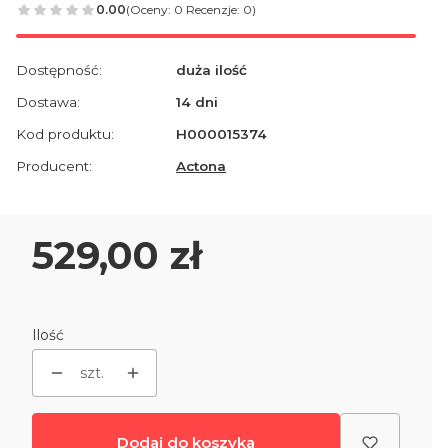
0.00
(Oceny: 0 Recenzje: 0)
Dostępność:
duża ilość
Dostawa:
14 dni
Kod produktu:
H000015374
Producent:
Actona
Cena
529,00 zł
Ilość
szt.
Dodaj do koszyka