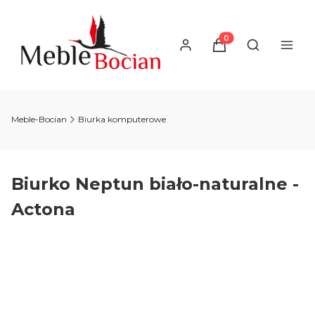
Produkty w koszyku
Otwórz wysz
Meble-Bocian
Biurka komputerowe
Biurko Neptun biało-naturalne -
Actona