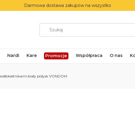
Darmowa dostawa zakupów na wszystko
Nardi
Kare
Współpraca
O nas
K
Promocje
podłokietnikami biały połysk VONDOM