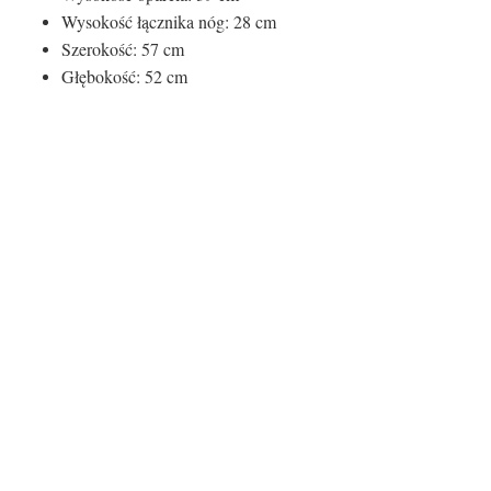
Wysokość łącznika nóg: 28 cm
Szerokość: 57 cm
Głębokość: 52 cm
Kolor siedziska:
Kolor siedziska
Biały
Rodzaj nóg:
Rodzaj nóg
drewniane
Certyfikaty i ostrzeżenie bezpieczeństw
Producent: