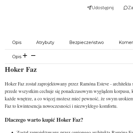
Udostępnij
Za
Opis
Atrybuty
Bezpieczeństwo
Komen
Opis
Hoker Faz
Hoker Faz został zaprojektowany przez
Ramóna Esteve - architekta 
przede wszystkim cechuje się ponadczasowym wyglądem korpusu, kt
każde wnętrze, a co więcej możesz mieć pewność, że swym urokiem 
Faz to kwintesencja nowoczesności i niezwykłego komfortu.
Dlaczego warto kupić Hoker Faz?
Został zaprojektowany przez cenionego architekta Ramóna E