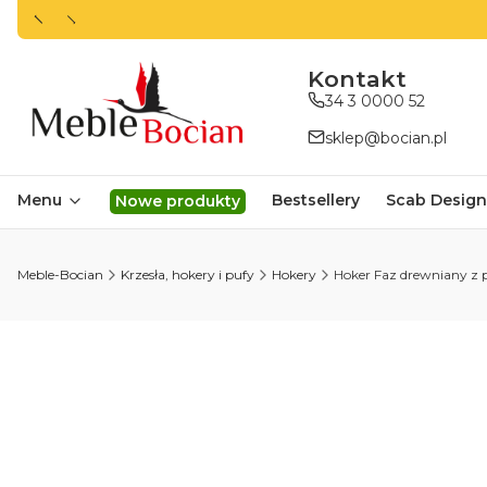
ㅤㅤㅤㅤㅤㅤㅤㅤKontakt
34 3 0000 52
sklep@bocian.pl
Menu
Bestsellery
Scab Design
Nowe produkty
Meble-Bocian
Krzesła, hokery i pufy
Hokery
Hoker Faz drewniany z 