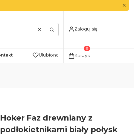
Zaloguj się
Wyczyść
Szukaj
Produkty w koszyku: 0. Zo
ontakt
Ulubione
Koszyk
Hoker Faz drewniany z
podłokietnikami biały połysk