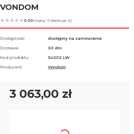
VONDOM
0.00
(Oceny: 0 Recenzje: 0)
Dostępność:
dostępny na zamówienie
Dostawa:
30 dni
Kod produktu:
54302 LW
Producent:
Vondom
Cena
3 063,00 zł
Wybierz wariant produktu:
Poszczególne warianty mogą różnić się ceną