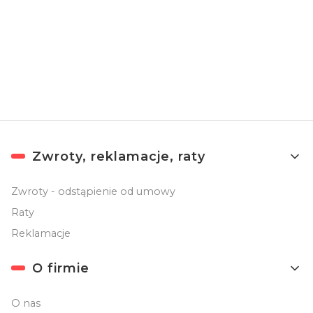
Zapisując się, akceptujesz nasz
Regulamin
(w zakresie dotyczącym
Newslettera). Przetwarzanie danych odbywa się zgodnie z
Polityką
prywatności
.
Linki w stopce
Zwroty, reklamacje, raty
Zwroty - odstąpienie od umowy
Raty
Reklamacje
O firmie
O nas