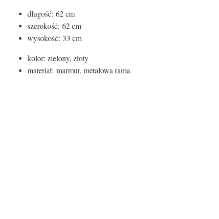
długość: 62 cm
szerokość: 62 cm
wysokość: 33 cm
kolor: zielony, złoty
materiał: marmur, metalowa rama
Certyfikaty i ostrzeżenie
bezpieczeństwa
Producent:
Invicta Interior GmbH & Co.KG
Adres:
Kirchenweg 8, D-24568 Nützen, Niemcy
E-mail:
info@invicta-interior.com