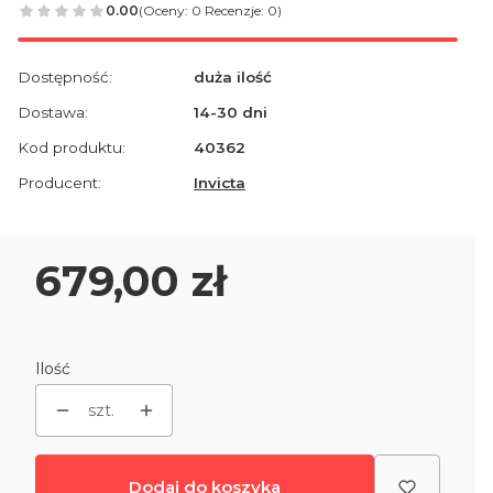
0.00
(Oceny: 0 Recenzje: 0)
Dostępność:
duża ilość
Dostawa:
14-30 dni
Kod produktu:
40362
Producent:
Invicta
Cena
679,00 zł
Ilość
szt.
Dodaj do koszyka