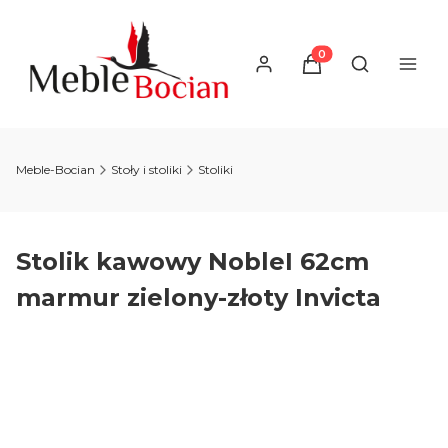
Produkty w koszyku
Otwórz wysz
Meble-Bocian
Stoły i stoliki
Stoliki
Stolik kawowy NobleI 62cm
marmur zielony-złoty Invicta