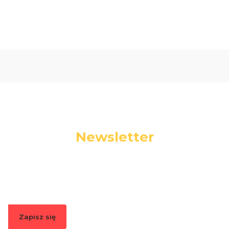
Newsletter
Podaj swój adres e-mail, jeżeli chcesz otrzymywać
informacje o nowościach i promocjach.
Zapisz się