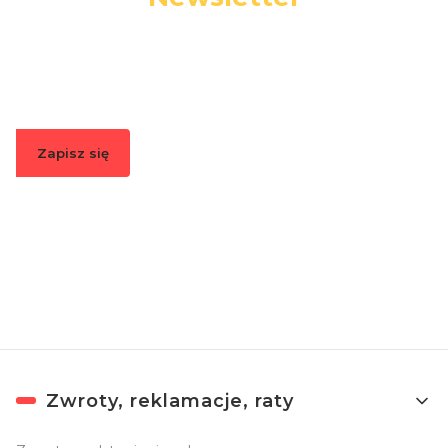
Podaj swój adres e-mail, jeżeli chcesz otrzymywać
informacje o nowościach i promocjach.
Zapisz się
Zapisując się, akceptujesz nasz
Regulamin
(w zakresie dotyczącym
Newslettera). Przetwarzanie danych odbywa się zgodnie z
Polityką
prywatności
.
Linki w stopce
Zwroty, reklamacje, raty