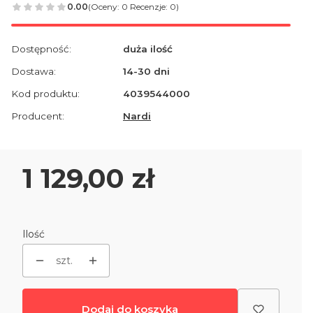
0.00
(Oceny: 0 Recenzje: 0)
Dostępność:
duża ilość
Dostawa:
14-30 dni
Kod produktu:
4039544000
Producent:
Nardi
Cena
1 129,00 zł
Ilość
szt.
Dodaj do koszyka