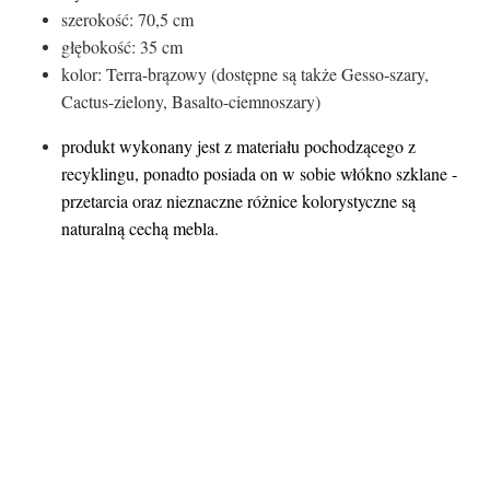
szerokość: 70,5 cm
głębokość: 35 cm
kolor: Terra-brązowy (dostępne są także Gesso-szary,
Cactus-zielony, Basalto-ciemnoszary)
produkt wykonany jest z materiału pochodzącego z
recyklingu, ponadto posiada on w sobie włókno szklane -
przetarcia oraz nieznaczne różnice kolorystyczne są
naturalną cechą mebla.
Certyfikaty i ostrzeżenie
bezpieczeństwa
Producent:
NARDI S.p.A.
Adres:
Via delle Stanga 14, 36072 Chiampo,