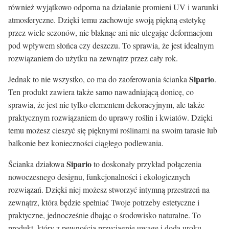
również wyjątkowo odporna na działanie promieni UV i warunki
atmosferyczne. Dzięki temu zachowuje swoją piękną estetykę
przez wiele sezonów, nie blaknąc ani nie ulegając deformacjom
pod wpływem słońca czy deszczu. To sprawia, że jest idealnym
rozwiązaniem do użytku na zewnątrz przez cały rok.
Sipario
Jednak to nie wszystko, co ma do zaoferowania ścianka
.
Ten produkt zawiera także samo nawadniającą donicę, co
sprawia, że jest nie tylko elementem dekoracyjnym, ale także
praktycznym rozwiązaniem do uprawy roślin i kwiatów. Dzięki
temu możesz cieszyć się pięknymi roślinami na swoim tarasie lub
balkonie bez konieczności ciągłego podlewania.
Sipario
Ścianka działowa
to doskonały przykład połączenia
nowoczesnego designu, funkcjonalności i ekologicznych
rozwiązań. Dzięki niej możesz stworzyć intymną przestrzeń na
zewnątrz, która będzie spełniać Twoje potrzeby estetyczne i
praktyczne, jednocześnie dbając o środowisko naturalne. To
produkt, który z pewnością przyciągnie uwagę i doda uroku