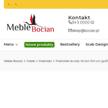
ㅤㅤㅤㅤㅤㅤㅤㅤKontakt
34 3 0000 52
sklep@bocian.pl
Menu
Bestsellery
Scab Design
Nowe produkty
Meble-Bocian
Fotele
Podnóżki
Podnóżek do sofy Smart 100 cm grafi