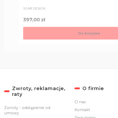
PRODUCENT
SCAB DESIGN
Cena
397,00 zł
Do koszyka
Linki w stopce
Zwroty, reklamacje,
O firmie
raty
O nas
Zwroty - odstąpienie od
Kontakt
umowy
Regulamin