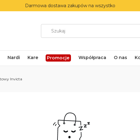
Darmowa dostawa zakupów na wszystko
Nardi
Kare
Współpraca
O nas
K
Promocje
towy Invicta