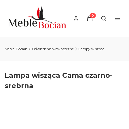
Produkty w koszyku
Otwórz wysz
Meble-Bocian
Oświetlenie wewnętrzne
Lampy wiszące
Lampa wisząca Cama czarno-
srebrna