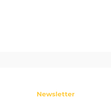
Oceń i opisz
5.00
Liczba ocen: 1
Newsletter
Podaj swój adres e-mail, jeżeli chcesz otrzymywać