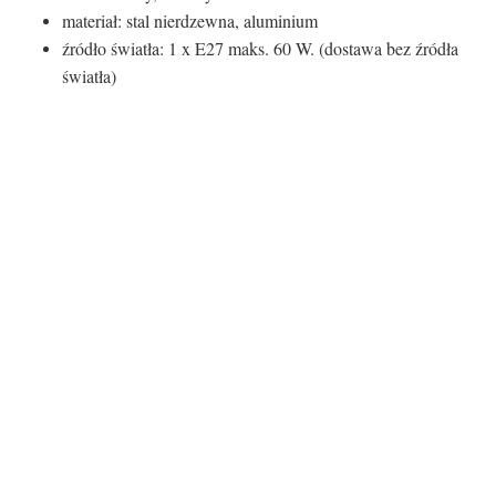
materiał: stal nierdzewna, aluminium
źródło światła: 1 x E27 maks. 60 W. (dostawa bez źródła
światła)
Atrybuty lampy:
Kolor
Czarny
Materiał podstawy
Metal
Materiał klosza
Metal
Certyfikaty i ostrzeżenie
bezpieczeństwa
Producent:
Invicta Interior GmbH & Co.KG