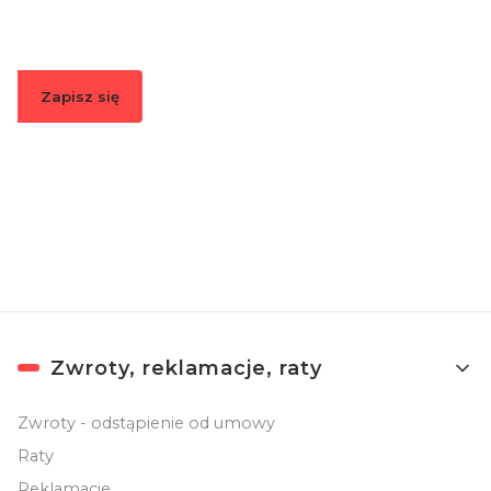
informacje o nowościach i promocjach.
Zapisz się
Zapisując się, akceptujesz nasz
Regulamin
(w zakresie dotyczącym
Newslettera). Przetwarzanie danych odbywa się zgodnie z
Polityką
prywatności
.
Linki w stopce
Zwroty, reklamacje, raty
Zwroty - odstąpienie od umowy
Raty
Reklamacje