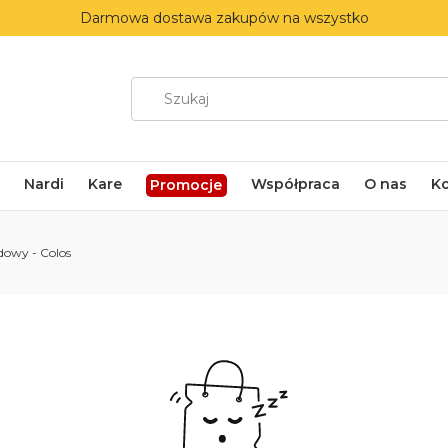
Darmowa dostawa zakupów na wszystko
Nardi
Kare
Współpraca
O nas
K
Promocje
dowy - Colos