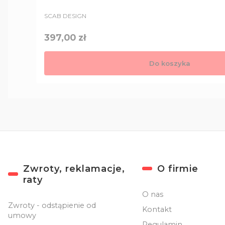
PRODUCENT
SCAB DESIGN
Cena
397,00 zł
Do koszyka
Linki w stopce
Zwroty, reklamacje,
O firmie
raty
O nas
Zwroty - odstąpienie od
Kontakt
umowy
Regulamin