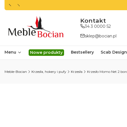
ㅤㅤㅤㅤㅤㅤㅤㅤKontakt
34 3 0000 52
sklep@bocian.pl
Menu
Bestsellery
Scab Design
Nowe produkty
Meble-Bocian
Krzesła, hokery i pufy
Krzesła
Krzesło Momo Net 2 bor